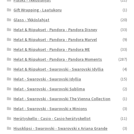
Flasks - Ykköslahjat
(21)
Gift Wrapping - Laatukoru
(1)
Glass - Ykköslahjat
(20)
Helat & Riipukset - Pandora - Pandora Disney
(33)
Helat & Riipukset - Pandora - Pandora Marvel
(9)
Helat & Riipukset - Pandora - Pandora ME
(33)
Helat & Riipukset - Pandora - Pandora Moments
(287)
Helat & Riipukset - Swarovski - Swarovski Idyllia
(4)
Helat - Swarovski - Swarovski Idyllia
(15)
Helat - Swarovski - Swarovski Sublima
(2)
Helat - Swarovski - Swarovski The Vienna Collection
(1)
Helat - Swarovski - Swarovski x Minions
(3)
Herätyskello - Casio - Casio herätyskellot
(11)
Hiusklipsi - Swarovski - Swarovski x Ariana Grande
(3)