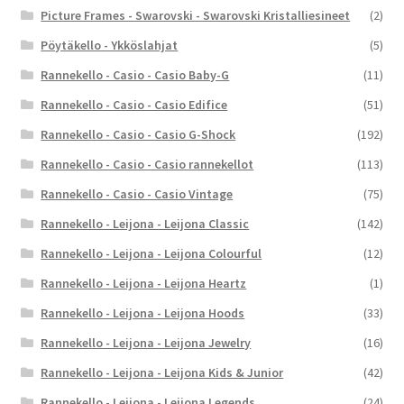
Picture Frames - Swarovski - Swarovski Kristalliesineet
(2)
Pöytäkello - Ykköslahjat
(5)
Rannekello - Casio - Casio Baby-G
(11)
Rannekello - Casio - Casio Edifice
(51)
Rannekello - Casio - Casio G-Shock
(192)
Rannekello - Casio - Casio rannekellot
(113)
Rannekello - Casio - Casio Vintage
(75)
Rannekello - Leijona - Leijona Classic
(142)
Rannekello - Leijona - Leijona Colourful
(12)
Rannekello - Leijona - Leijona Heartz
(1)
Rannekello - Leijona - Leijona Hoods
(33)
Rannekello - Leijona - Leijona Jewelry
(16)
Rannekello - Leijona - Leijona Kids & Junior
(42)
Rannekello - Leijona - Leijona Legends
(24)