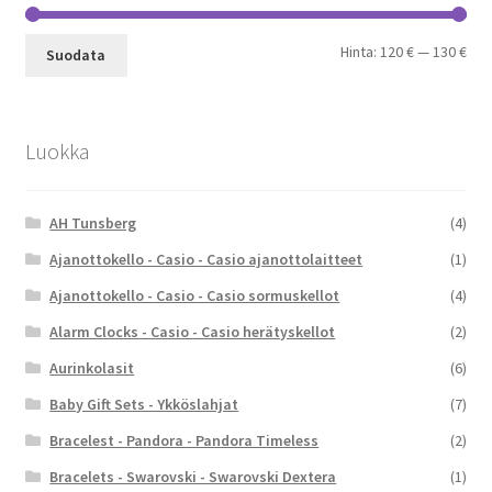
Min
Mak
Hinta:
120 €
—
130 €
Suodata
Luokka
AH Tunsberg
(4)
Ajanottokello - Casio - Casio ajanottolaitteet
(1)
Ajanottokello - Casio - Casio sormuskellot
(4)
Alarm Clocks - Casio - Casio herätyskellot
(2)
Aurinkolasit
(6)
Baby Gift Sets - Ykköslahjat
(7)
Bracelest - Pandora - Pandora Timeless
(2)
Bracelets - Swarovski - Swarovski Dextera
(1)