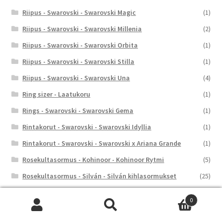
Riipus - Swarovski - Swarovski Magic
(1)
Riipus - Swarovski - Swarovski Millenia
(2)
Riipus - Swarovski - Swarovski Orbita
(1)
Riipus - Swarovski - Swarovski Stilla
(1)
Riipus - Swarovski - Swarovski Una
(4)
Ring sizer - Laatukoru
(1)
Rings - Swarovski - Swarovski Gema
(1)
Rintakorut - Swarovski - Swarovski Idyllia
(1)
Rintakorut - Swarovski - Swarovski x Ariana Grande
(1)
Rosekultasormus - Kohinoor - Kohinoor Rytmi
(5)
Rosekultasormus - Silván - Silván kihlasormukset
(25)
Rosekultasormus - Silván - Silván Syleilijä
(1)
0
Säästölipas - Nordahl Andersen
(3)
Etsi:
Haku