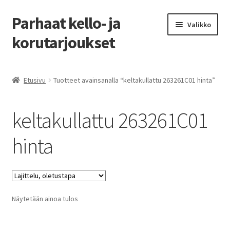
Parhaat kello- ja
Siirry
Siirry
Valikko
navigointiin
sisältöön
korutarjoukset
Etusivu
Etusivu
Tuotteet avainsanalla “keltakullattu 263261C01 hinta”
Parhaat tarjoukset
keltakullattu 263261C01
hinta
Näytetään ainoa tulos