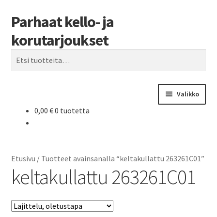
Parhaat kello- ja
Siirry
Siirry
Haku
navigointiin
sisältöön
korutarjoukset
Etsi:
Valikko
0,00
€
0 tuotetta
Etusivu
Parhaat tarjoukset
Etusivu
/
Tuotteet avainsanalla “keltakullattu 263261C01”
keltakullattu 263261C01