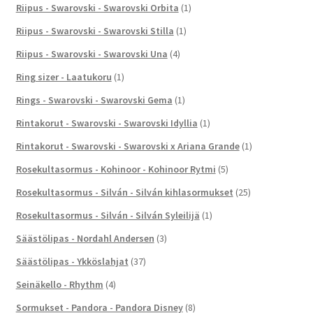
Riipus - Swarovski - Swarovski Orbita
(1)
Riipus - Swarovski - Swarovski Stilla
(1)
Riipus - Swarovski - Swarovski Una
(4)
Ring sizer - Laatukoru
(1)
Rings - Swarovski - Swarovski Gema
(1)
Rintakorut - Swarovski - Swarovski Idyllia
(1)
Rintakorut - Swarovski - Swarovski x Ariana Grande
(1)
Rosekultasormus - Kohinoor - Kohinoor Rytmi
(5)
Rosekultasormus - Silván - Silván kihlasormukset
(25)
Rosekultasormus - Silván - Silván Syleilijä
(1)
Säästölipas - Nordahl Andersen
(3)
Säästölipas - Ykköslahjat
(37)
Seinäkello - Rhythm
(4)
Sormukset - Pandora - Pandora Disney
(8)