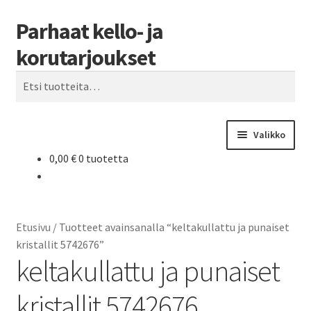
Parhaat kello- ja
Siirry
Siirry
Haku
navigointiin
sisältöön
korutarjoukset
Etsi:
Valikko
0,00
€
0 tuotetta
Etusivu
Parhaat tarjoukset
Etusivu
/
Tuotteet avainsanalla “keltakullattu ja punaiset
kristallit 5742676”
keltakullattu ja punaiset
kristallit 5742676