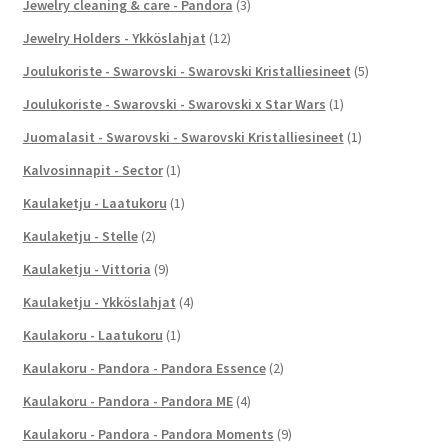
Jewelry cleaning & care - Pandora
(3)
Jewelry Holders - Ykköslahjat
(12)
Joulukoriste - Swarovski - Swarovski Kristalliesineet
(5)
Joulukoriste - Swarovski - Swarovski x Star Wars
(1)
Juomalasit - Swarovski - Swarovski Kristalliesineet
(1)
Kalvosinnapit - Sector
(1)
Kaulaketju - Laatukoru
(1)
Kaulaketju - Stelle
(2)
Kaulaketju - Vittoria
(9)
Kaulaketju - Ykköslahjat
(4)
Kaulakoru - Laatukoru
(1)
Kaulakoru - Pandora - Pandora Essence
(2)
Kaulakoru - Pandora - Pandora ME
(4)
Kaulakoru - Pandora - Pandora Moments
(9)