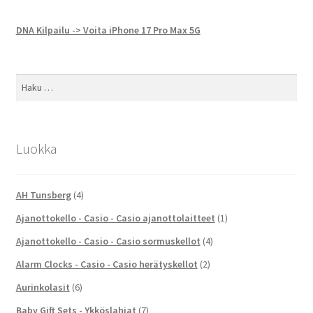
DNA Kilpailu -> Voita iPhone 17 Pro Max 5G
Haku:
Luokka
AH Tunsberg
(4)
Ajanottokello - Casio - Casio ajanottolaitteet
(1)
Ajanottokello - Casio - Casio sormuskellot
(4)
Alarm Clocks - Casio - Casio herätyskellot
(2)
Aurinkolasit
(6)
Baby Gift Sets - Ykköslahjat
(7)