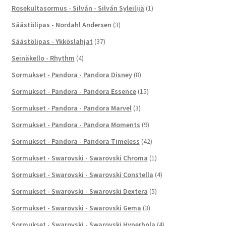
Rosekultasormus - Silván - Silván Syleilijä
(1)
Säästölipas - Nordahl Andersen
(3)
Säästölipas - Ykköslahjat
(37)
Seinäkello - Rhythm
(4)
Sormukset - Pandora - Pandora Disney
(8)
Sormukset - Pandora - Pandora Essence
(15)
Sormukset - Pandora - Pandora Marvel
(3)
Sormukset - Pandora - Pandora Moments
(9)
Sormukset - Pandora - Pandora Timeless
(42)
Sormukset - Swarovski - Swarovski Chroma
(1)
Sormukset - Swarovski - Swarovski Constella
(4)
Sormukset - Swarovski - Swarovski Dextera
(5)
Sormukset - Swarovski - Swarovski Gema
(3)
Sormukset - Swarovski - Swarovski Hyperbola
(4)