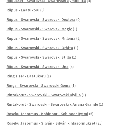
Riipukset - Swarovski - Swarovski Symbolica
(4)
Riipus - Laatukoru
(0)
Riipus - Swarovski - Swarovski Dextera
(0)
Riipus - Swarovski - Swarovski Magic
(1)
Riipus - Swarovski - Swarovski Millenia
(2)
Riipus - Swarovski - Swarovski Orbita
(1)
Riipus - Swarovski - Swarovski Stilla
(1)
Riipus - Swarovski - Swarovski Una
(4)
Ring sizer - Laatukoru
(1)
Rings - Swarovski - Swarovski Gema
(1)
Rintakorut - Swarovski - Swarovski Idyllia
(1)
Rintakorut - Swarovski - Swarovski x Ariana Grande
(1)
Rosekultasormus - Kohinoor - Kohinoor Rytmi
(5)
Rosekultasormus - Silván - Silván kihlasormukset
(25)