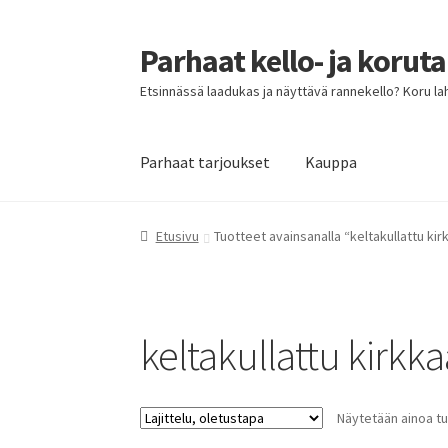
Parhaat kello- ja korut
Siirry
Siirry
navigointiin
sisältöön
Etsinnässä laadukas ja näyttävä rannekello? Koru lahja
Parhaat tarjoukset
Kauppa
Etusivu
Parhaat tarjoukset
Etusivu
Tuotteet avainsanalla “keltakullattu kirk
keltakullattu kirkkaa
Näytetään ainoa tu