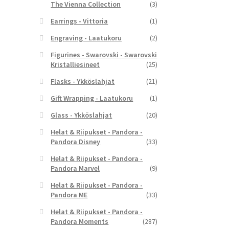
The Vienna Collection
(3)
Earrings - Vittoria
(1)
Engraving - Laatukoru
(2)
Figurines - Swarovski - Swarovski
Kristalliesineet
(25)
Flasks - Ykköslahjat
(21)
Gift Wrapping - Laatukoru
(1)
Glass - Ykköslahjat
(20)
Helat & Riipukset - Pandora -
Pandora Disney
(33)
Helat & Riipukset - Pandora -
Pandora Marvel
(9)
Helat & Riipukset - Pandora -
Pandora ME
(33)
Helat & Riipukset - Pandora -
Pandora Moments
(287)