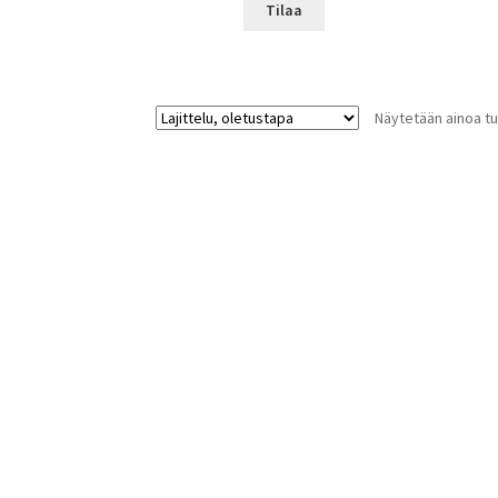
oli:
on:
Tilaa
380,00 €.
228,00 €.
Näytetään ainoa tu