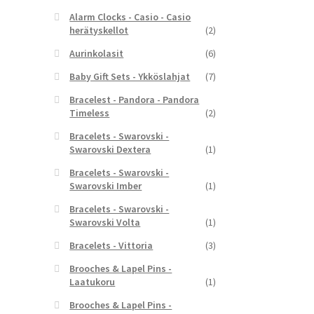
Alarm Clocks - Casio - Casio
herätyskellot
(2)
Aurinkolasit
(6)
Baby Gift Sets - Ykköslahjat
(7)
Bracelest - Pandora - Pandora
Timeless
(2)
Bracelets - Swarovski -
Swarovski Dextera
(1)
Bracelets - Swarovski -
Swarovski Imber
(1)
Bracelets - Swarovski -
Swarovski Volta
(1)
Bracelets - Vittoria
(3)
Brooches & Lapel Pins -
Laatukoru
(1)
Brooches & Lapel Pins -