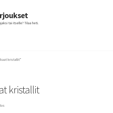
arjoukset
ksi tai itselle? Tilaa heti.
kaat kristallit”
t kristallit
los