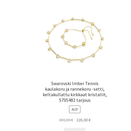
Swarovski Imber Tennis
kaulakoru ja rannekoru -setti,
keltakullattu kirkkaat kristallit,
5705481 tarjous
ALE!
Alkuperäinen
Nykyinen
380,00
€
228,00
€
hinta
hinta