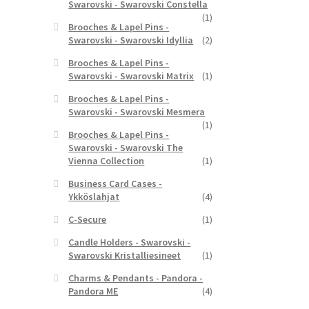
Swarovski - Swarovski Constella
(1)
Brooches & Lapel Pins -
Swarovski - Swarovski Idyllia
(2)
Brooches & Lapel Pins -
Swarovski - Swarovski Matrix
(1)
Brooches & Lapel Pins -
Swarovski - Swarovski Mesmera
(1)
Brooches & Lapel Pins -
Swarovski - Swarovski The
Vienna Collection
(1)
Business Card Cases -
Ykköslahjat
(4)
C-Secure
(1)
Candle Holders - Swarovski -
Swarovski Kristalliesineet
(1)
Charms & Pendants - Pandora -
Pandora ME
(4)