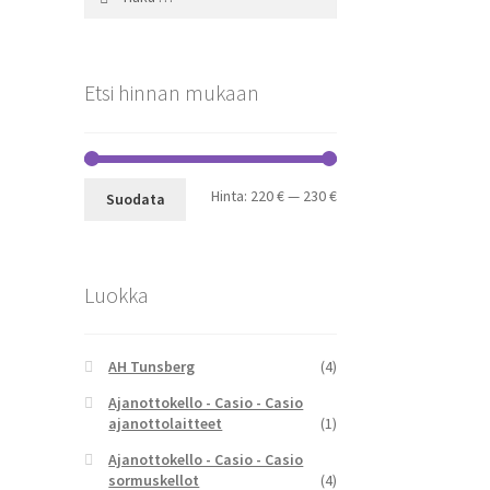
Etsi hinnan mukaan
Minimihinta
Maksimihinta
Hinta:
220 €
—
230 €
Suodata
Luokka
AH Tunsberg
(4)
Ajanottokello - Casio - Casio
ajanottolaitteet
(1)
Ajanottokello - Casio - Casio
sormuskellot
(4)