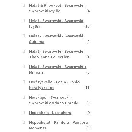
Helat & Riipukset - Swarovski -
Swarovski Idyllia
(4)
Helat - Swarovski - Swarovski
Idyllia
(15)
Helat - Swarovski - Swarovski
Sublima
(2)
Helat - Swarovski - Swarovski
The Vienna Collection
(1)
Helat - Swarovski - Swarovski x
Minions
(3)
Herätyskello - Casio - Casio
herätyskellot
(11)
Hiusklipsi - Swarovski -
Swarovski x Ariana Grande
(3)
Hopeahela - Laatukoru
(0)
Hopeahelat - Pandora - Pandora
Moments
(3)