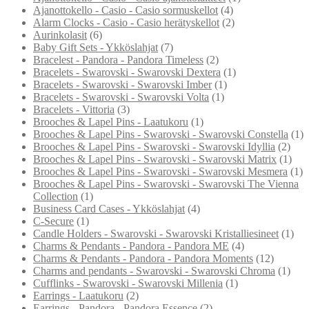
Ajanottokello - Casio - Casio sormuskellot
(4)
Alarm Clocks - Casio - Casio herätyskellot
(2)
Aurinkolasit
(6)
Baby Gift Sets - Ykköslahjat
(7)
Bracelest - Pandora - Pandora Timeless
(2)
Bracelets - Swarovski - Swarovski Dextera
(1)
Bracelets - Swarovski - Swarovski Imber
(1)
Bracelets - Swarovski - Swarovski Volta
(1)
Bracelets - Vittoria
(3)
Brooches & Lapel Pins - Laatukoru
(1)
Brooches & Lapel Pins - Swarovski - Swarovski Constella
(1)
Brooches & Lapel Pins - Swarovski - Swarovski Idyllia
(2)
Brooches & Lapel Pins - Swarovski - Swarovski Matrix
(1)
Brooches & Lapel Pins - Swarovski - Swarovski Mesmera
(1)
Brooches & Lapel Pins - Swarovski - Swarovski The Vienna
Collection
(1)
Business Card Cases - Ykköslahjat
(4)
C-Secure
(1)
Candle Holders - Swarovski - Swarovski Kristalliesineet
(1)
Charms & Pendants - Pandora - Pandora ME
(4)
Charms & Pendants - Pandora - Pandora Moments
(12)
Charms and pendants - Swarovski - Swarovski Chroma
(1)
Cufflinks - Swarovski - Swarovski Millenia
(1)
Earrings - Laatukoru
(2)
Earrings - Pandora - Pandora Essence
(2)