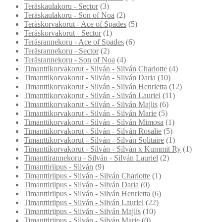
Teräskaulakoru - Sector
(3)
Teräskaulakoru - Son of Noa
(2)
Teräskorvakorut - Ace of Spades
(5)
Teräskorvakorut - Sector
(1)
Teräsrannekoru - Ace of Spades
(6)
Teräsrannekoru - Sector
(2)
Teräsrannekoru - Son of Noa
(4)
Timanttikorvakorut - Silván - Silván Charlotte
(4)
Timanttikorvakorut - Silván - Silván Daria
(10)
Timanttikorvakorut - Silván - Silván Henrietta
(12)
Timanttikorvakorut - Silván - Silván Lauriel
(11)
Timanttikorvakorut - Silván - Silván Majlis
(6)
Timanttikorvakorut - Silván - Silván Marie
(5)
Timanttikorvakorut - Silván - Silván Mimosa
(1)
Timanttikorvakorut - Silván - Silván Rosalie
(5)
Timanttikorvakorut - Silván - Silván Solitaire
(1)
Timanttikorvakorut - Silván - Silván x Kummit Ry
(1)
Timanttirannekoru - Silván - Silván Lauriel
(2)
Timanttiriipus - Silván
(9)
Timanttiriipus - Silván - Silván Charlotte
(1)
Timanttiriipus - Silván - Silván Daria
(0)
Timanttiriipus - Silván - Silván Henrietta
(6)
Timanttiriipus - Silván - Silván Lauriel
(22)
Timanttiriipus - Silván - Silván Majlis
(10)
Timanttiriipus - Silván - Silván Marie
(0)