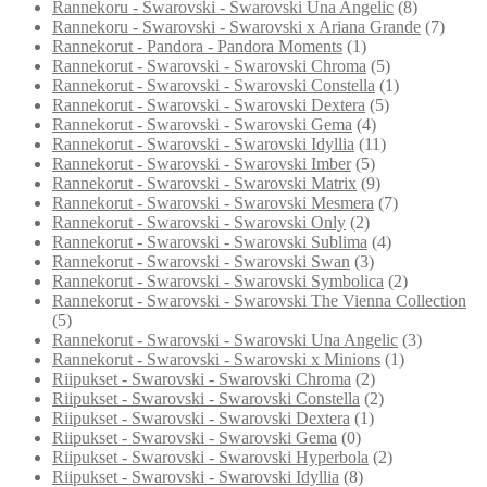
Rannekoru - Swarovski - Swarovski Una Angelic
(8)
Rannekoru - Swarovski - Swarovski x Ariana Grande
(7)
Rannekorut - Pandora - Pandora Moments
(1)
Rannekorut - Swarovski - Swarovski Chroma
(5)
Rannekorut - Swarovski - Swarovski Constella
(1)
Rannekorut - Swarovski - Swarovski Dextera
(5)
Rannekorut - Swarovski - Swarovski Gema
(4)
Rannekorut - Swarovski - Swarovski Idyllia
(11)
Rannekorut - Swarovski - Swarovski Imber
(5)
Rannekorut - Swarovski - Swarovski Matrix
(9)
Rannekorut - Swarovski - Swarovski Mesmera
(7)
Rannekorut - Swarovski - Swarovski Only
(2)
Rannekorut - Swarovski - Swarovski Sublima
(4)
Rannekorut - Swarovski - Swarovski Swan
(3)
Rannekorut - Swarovski - Swarovski Symbolica
(2)
Rannekorut - Swarovski - Swarovski The Vienna Collection
(5)
Rannekorut - Swarovski - Swarovski Una Angelic
(3)
Rannekorut - Swarovski - Swarovski x Minions
(1)
Riipukset - Swarovski - Swarovski Chroma
(2)
Riipukset - Swarovski - Swarovski Constella
(2)
Riipukset - Swarovski - Swarovski Dextera
(1)
Riipukset - Swarovski - Swarovski Gema
(0)
Riipukset - Swarovski - Swarovski Hyperbola
(2)
Riipukset - Swarovski - Swarovski Idyllia
(8)