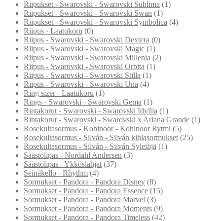
Riipukset - Swarovski - Swarovski Sublima
(1)
Riipukset - Swarovski - Swarovski Swan
(1)
Riipukset - Swarovski - Swarovski Symbolica
(4)
Riipus - Laatukoru
(0)
Riipus - Swarovski - Swarovski Dextera
(0)
Riipus - Swarovski - Swarovski Magic
(1)
Riipus - Swarovski - Swarovski Millenia
(2)
Riipus - Swarovski - Swarovski Orbita
(1)
Riipus - Swarovski - Swarovski Stilla
(1)
Riipus - Swarovski - Swarovski Una
(4)
Ring sizer - Laatukoru
(1)
Rings - Swarovski - Swarovski Gema
(1)
Rintakorut - Swarovski - Swarovski Idyllia
(1)
Rintakorut - Swarovski - Swarovski x Ariana Grande
(1)
Rosekultasormus - Kohinoor - Kohinoor Rytmi
(5)
Rosekultasormus - Silván - Silván kihlasormukset
(25)
Rosekultasormus - Silván - Silván Syleilijä
(1)
Säästölipas - Nordahl Andersen
(3)
Säästölipas - Ykköslahjat
(37)
Seinäkello - Rhythm
(4)
Sormukset - Pandora - Pandora Disney
(8)
Sormukset - Pandora - Pandora Essence
(15)
Sormukset - Pandora - Pandora Marvel
(3)
Sormukset - Pandora - Pandora Moments
(9)
Sormukset - Pandora - Pandora Timeless
(42)