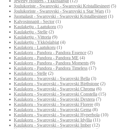
Jewelry Holders - Ykköslahjat
(12)
Joulukoriste - Swarovski - Swarovski Kristalliesineet
(5)
Joulukoriste - Swarovski - Swarovski x Star Wars
(1)
Juomalasit - Swarovski - Swarovski Kristalliesineet
(1)
Kalvosinnapit - Sector
(1)
Kaulaketju - Laatukoru
(1)
Kaulaketju - Stelle
(2)
Kaulaketju - Vittoria
(9)
Kaulaketju - Ykköslahjat
(4)
Kaulakoru - Laatukoru
(1)
Kaulakoru - Pandora - Pandora Essence
(2)
Kaulakoru - Pandora - Pandora ME
(4)
Kaulakoru - Pandora - Pandora Moments
(9)
Kaulakoru - Pandora - Pandora Timeless
(17)
Kaulakoru - Stelle
(2)
Kaulakoru - Swarovski - Swarovski Bella
(3)
Kaulakoru - Swarovski - Swarovski Birthstone
(2)
Kaulakoru - Swarovski - Swarovski Chroma
(6)
Kaulakoru - Swarovski - Swarovski Constella
(15)
Kaulakoru - Swarovski - Swarovski Dextera
(7)
Kaulakoru - Swarovski - Swarovski Florere
(0)
Kaulakoru - Swarovski - Swarovski Gema
(8)
Kaulakoru - Swarovski - Swarovski Hyperbola
(10)
Kaulakoru - Swarovski - Swarovski Idyllia
(11)
Kaulakoru - Swarovski - Swarovski Imber
(12)