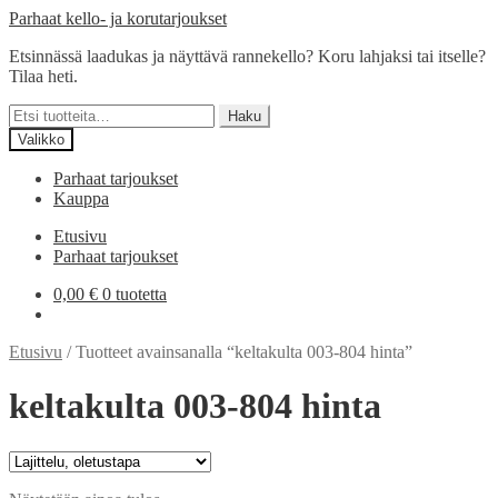
Siirry
Siirry
Parhaat kello- ja korutarjoukset
navigointiin
sisältöön
Etsinnässä laadukas ja näyttävä rannekello? Koru lahjaksi tai itselle?
Tilaa heti.
Etsi:
Haku
Valikko
Parhaat tarjoukset
Kauppa
Etusivu
Parhaat tarjoukset
0,00
€
0 tuotetta
Etusivu
/
Tuotteet avainsanalla “keltakulta 003-804 hinta”
keltakulta 003-804 hinta