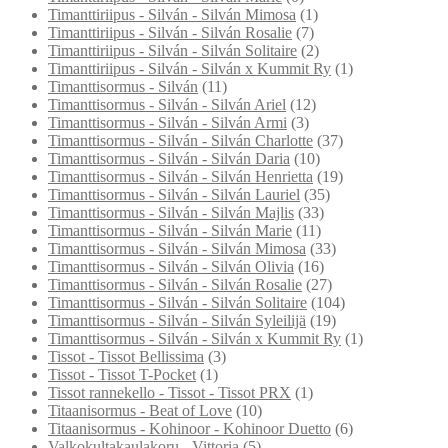
Timanttiriipus - Silván - Silván Mimosa
(1)
Timanttiriipus - Silván - Silván Rosalie
(7)
Timanttiriipus - Silván - Silván Solitaire
(2)
Timanttiriipus - Silván - Silván x Kummit Ry
(1)
Timanttisormus - Silván
(11)
Timanttisormus - Silván - Silván Ariel
(12)
Timanttisormus - Silván - Silván Armi
(3)
Timanttisormus - Silván - Silván Charlotte
(37)
Timanttisormus - Silván - Silván Daria
(10)
Timanttisormus - Silván - Silván Henrietta
(19)
Timanttisormus - Silván - Silván Lauriel
(35)
Timanttisormus - Silván - Silván Majlis
(33)
Timanttisormus - Silván - Silván Marie
(11)
Timanttisormus - Silván - Silván Mimosa
(33)
Timanttisormus - Silván - Silván Olivia
(16)
Timanttisormus - Silván - Silván Rosalie
(27)
Timanttisormus - Silván - Silván Solitaire
(104)
Timanttisormus - Silván - Silván Syleilijä
(19)
Timanttisormus - Silván - Silván x Kummit Ry
(1)
Tissot - Tissot Bellissima
(3)
Tissot - Tissot T-Pocket
(1)
Tissot rannekello - Tissot - Tissot PRX
(1)
Titaanisormus - Beat of Love
(10)
Titaanisormus - Kohinoor - Kohinoor Duetto
(6)
Valkokultakaulakoru - Vittoria
(5)