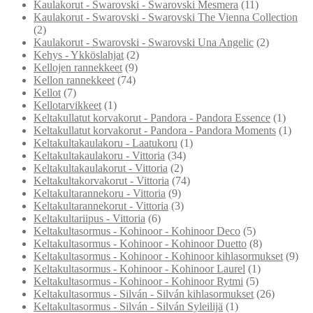
Kaulakorut - Swarovski - Swarovski Mesmera
(11)
Kaulakorut - Swarovski - Swarovski The Vienna Collection
(2)
Kaulakorut - Swarovski - Swarovski Una Angelic
(2)
Kehys - Ykköslahjat
(2)
Kellojen rannekkeet
(9)
Kellon rannekkeet
(74)
Kellot
(7)
Kellotarvikkeet
(1)
Keltakullatut korvakorut - Pandora - Pandora Essence
(1)
Keltakullatut korvakorut - Pandora - Pandora Moments
(1)
Keltakultakaulakoru - Laatukoru
(1)
Keltakultakaulakoru - Vittoria
(34)
Keltakultakaulakorut - Vittoria
(2)
Keltakultakorvakorut - Vittoria
(74)
Keltakultarannekoru - Vittoria
(9)
Keltakultarannekorut - Vittoria
(3)
Keltakultariipus - Vittoria
(6)
Keltakultasormus - Kohinoor - Kohinoor Deco
(5)
Keltakultasormus - Kohinoor - Kohinoor Duetto
(8)
Keltakultasormus - Kohinoor - Kohinoor kihlasormukset
(9)
Keltakultasormus - Kohinoor - Kohinoor Laurel
(1)
Keltakultasormus - Kohinoor - Kohinoor Rytmi
(5)
Keltakultasormus - Silván - Silván kihlasormukset
(26)
Keltakultasormus - Silván - Silván Syleilijä
(1)