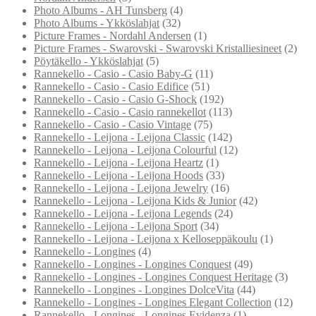
Photo Albums - AH Tunsberg
(4)
Photo Albums - Ykköslahjat
(32)
Picture Frames - Nordahl Andersen
(1)
Picture Frames - Swarovski - Swarovski Kristalliesineet
(2)
Pöytäkello - Ykköslahjat
(5)
Rannekello - Casio - Casio Baby-G
(11)
Rannekello - Casio - Casio Edifice
(51)
Rannekello - Casio - Casio G-Shock
(192)
Rannekello - Casio - Casio rannekellot
(113)
Rannekello - Casio - Casio Vintage
(75)
Rannekello - Leijona - Leijona Classic
(142)
Rannekello - Leijona - Leijona Colourful
(12)
Rannekello - Leijona - Leijona Heartz
(1)
Rannekello - Leijona - Leijona Hoods
(33)
Rannekello - Leijona - Leijona Jewelry
(16)
Rannekello - Leijona - Leijona Kids & Junior
(42)
Rannekello - Leijona - Leijona Legends
(24)
Rannekello - Leijona - Leijona Sport
(34)
Rannekello - Leijona - Leijona x Kelloseppäkoulu
(1)
Rannekello - Longines
(4)
Rannekello - Longines - Longines Conquest
(49)
Rannekello - Longines - Longines Conquest Heritage
(3)
Rannekello - Longines - Longines DolceVita
(44)
Rannekello - Longines - Longines Elegant Collection
(12)
Rannekello - Longines - Longines Evidenza
(1)