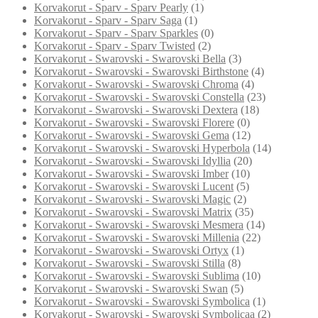
Korvakorut - Sparv - Sparv Pearly
(1)
Korvakorut - Sparv - Sparv Saga
(1)
Korvakorut - Sparv - Sparv Sparkles
(0)
Korvakorut - Sparv - Sparv Twisted
(2)
Korvakorut - Swarovski - Swarovski Bella
(3)
Korvakorut - Swarovski - Swarovski Birthstone
(4)
Korvakorut - Swarovski - Swarovski Chroma
(4)
Korvakorut - Swarovski - Swarovski Constella
(23)
Korvakorut - Swarovski - Swarovski Dextera
(18)
Korvakorut - Swarovski - Swarovski Florere
(0)
Korvakorut - Swarovski - Swarovski Gema
(12)
Korvakorut - Swarovski - Swarovski Hyperbola
(14)
Korvakorut - Swarovski - Swarovski Idyllia
(20)
Korvakorut - Swarovski - Swarovski Imber
(10)
Korvakorut - Swarovski - Swarovski Lucent
(5)
Korvakorut - Swarovski - Swarovski Magic
(2)
Korvakorut - Swarovski - Swarovski Matrix
(35)
Korvakorut - Swarovski - Swarovski Mesmera
(14)
Korvakorut - Swarovski - Swarovski Millenia
(22)
Korvakorut - Swarovski - Swarovski Ortyx
(1)
Korvakorut - Swarovski - Swarovski Stilla
(8)
Korvakorut - Swarovski - Swarovski Sublima
(10)
Korvakorut - Swarovski - Swarovski Swan
(5)
Korvakorut - Swarovski - Swarovski Symbolica
(1)
Korvakorut - Swarovski - Swarovski Symbolicaa
(2)