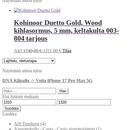
Näytetään ainoa tulos
Kohinoor Duetto Gold, Wood
kihlasormus, 5 mm, keltakulta 003-
804 tarjous
Alkuperäinen
Nykyinen
Ale!
1749,00
€
1311,00
€
Tilaa
hinta
hinta
oli:
on:
1749,00 €.
1311,00 €.
Näytetään ainoa tulos
DNA Kilpailu -> Voita iPhone 17 Pro Max 5G
Haku:
Etsi hinnan mukaan
Minimihinta
Maksimihinta
Suodata
Luokka
AH Tunsberg
(4)
Ajanottokello - Casio - Casio ajanottolaitteet
(1)