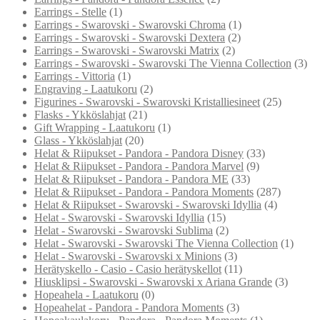
Earrings - Stelle
(1)
Earrings - Swarovski - Swarovski Chroma
(1)
Earrings - Swarovski - Swarovski Dextera
(2)
Earrings - Swarovski - Swarovski Matrix
(2)
Earrings - Swarovski - Swarovski The Vienna Collection
(3)
Earrings - Vittoria
(1)
Engraving - Laatukoru
(2)
Figurines - Swarovski - Swarovski Kristalliesineet
(25)
Flasks - Ykköslahjat
(21)
Gift Wrapping - Laatukoru
(1)
Glass - Ykköslahjat
(20)
Helat & Riipukset - Pandora - Pandora Disney
(33)
Helat & Riipukset - Pandora - Pandora Marvel
(9)
Helat & Riipukset - Pandora - Pandora ME
(33)
Helat & Riipukset - Pandora - Pandora Moments
(287)
Helat & Riipukset - Swarovski - Swarovski Idyllia
(4)
Helat - Swarovski - Swarovski Idyllia
(15)
Helat - Swarovski - Swarovski Sublima
(2)
Helat - Swarovski - Swarovski The Vienna Collection
(1)
Helat - Swarovski - Swarovski x Minions
(3)
Herätyskello - Casio - Casio herätyskellot
(11)
Hiusklipsi - Swarovski - Swarovski x Ariana Grande
(3)
Hopeahela - Laatukoru
(0)
Hopeahelat - Pandora - Pandora Moments
(3)