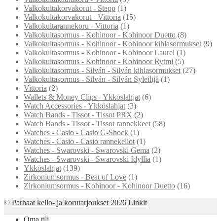
Valkokultakorvakorut - Stepp
(1)
Valkokultakorvakorut - Vittoria
(15)
Valkokultarannekoru - Vittoria
(1)
Valkokultasormus - Kohinoor - Kohinoor Duetto
(8)
Valkokultasormus - Kohinoor - Kohinoor kihlasormukset
(9)
Valkokultasormus - Kohinoor - Kohinoor Laurel
(1)
Valkokultasormus - Kohinoor - Kohinoor Rytmi
(5)
Valkokultasormus - Silván - Silván kihlasormukset
(27)
Valkokultasormus - Silván - Silván Syleilijä
(1)
Vittoria
(2)
Wallets & Money Clips - Ykköslahjat
(6)
Watch Accessories - Ykköslahjat
(3)
Watch Bands - Tissot - Tissot PRX
(2)
Watch Bands - Tissot - Tissot rannekkeet
(58)
Watches - Casio - Casio G-Shock
(1)
Watches - Casio - Casio rannekellot
(1)
Watches - Swarovski - Swarovski Gema
(2)
Watches - Swarovski - Swarovski Idyllia
(1)
Ykköslahjat
(139)
Zirkoniumsormus - Beat of Love
(1)
Zirkoniumsormus - Kohinoor - Kohinoor Duetto
(16)
©
Parhaat kello- ja korutarjoukset 2026
Linkit
Oma tili