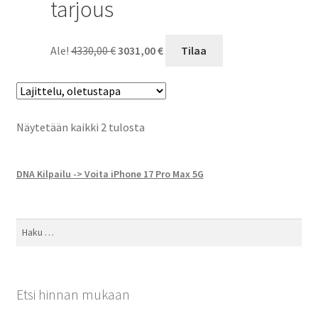
tarjous
Alkuperäinen
Nykyinen
Ale!
4330,00
€
3031,00
€
Tilaa
hinta
hinta
oli:
on:
4330,00 €.
3031,00 €.
Näytetään kaikki 2 tulosta
DNA Kilpailu -> Voita iPhone 17 Pro Max 5G
Haku:
Etsi hinnan mukaan