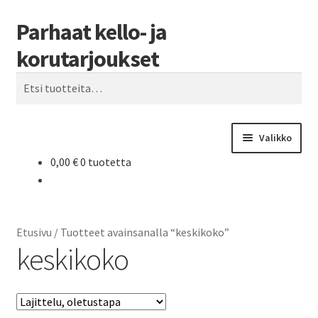
Parhaat kello- ja
Siirry
Siirry
Haku
navigointiin
sisältöön
korutarjoukset
Etsi:
Valikko
0,00
€
0 tuotetta
Etusivu
Parhaat tarjoukset
Etusivu
/
Tuotteet avainsanalla “keskikoko”
keskikoko