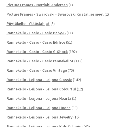
Picture Frames - Nordahl Andersen
(1)
Picture Frames - Swarovski - Swarovski Kristalliesineet
(2)
Pöytäkello - Ykköslahjat
(5)
Rannekello - Casio - Casio Baby-G
(11)
Rannekello - Casio - Casio Edifice
(51)
Rannekello - Casio - Casio G-Shock
(192)
Rannekello - Casio - Casio rannekellot
(113)
Rannekello - Casio - Casio Vintage
(75)
Rannekello - Leijona - Leijona Classic
(142)
Rannekello - Leijona - Leijona Colourful
(12)
Rannekello - Leijona - Leijona Heartz
(1)
Rannekello - Leijona - Leijona Hoods
(33)
Rannekello - Leijona - Leijona Jewelry
(16)
Rannekello - Leijona - Leijona Kids & Junior
(42)