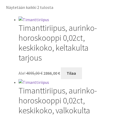
Näytetään kaikki 2 tulosta
Timanttiriipus, aurinko-
horoskooppi 0,02ct,
keskikoko, keltakulta
tarjous
Alkuperäinen
Nykyinen
Ale!
4095,00
€
2866,00
€
Tilaa
hinta
hinta
oli:
on:
Timanttiriipus, aurinko-
4095,00 €.
2866,00 €.
horoskooppi 0,02ct,
keskikoko, valkokulta