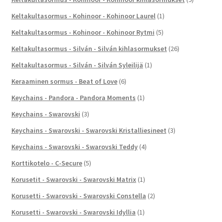
Keltakultasormus - Kohinoor - Kohinoor Laurel
(1)
Keltakultasormus - Kohinoor - Kohinoor Rytmi
(5)
Keltakultasormus - Silván - Silván kihlasormukset
(26)
Keltakultasormus - Silván - Silván Syleilijä
(1)
Keraaminen sormus - Beat of Love
(6)
Keychains - Pandora - Pandora Moments
(1)
Keychains - Swarovski
(3)
Keychains - Swarovski - Swarovski Kristalliesineet
(3)
Keychains - Swarovski - Swarovski Teddy
(4)
Korttikotelo - C-Secure
(5)
Korusetit - Swarovski - Swarovski Matrix
(1)
Korusetti - Swarovski - Swarovski Constella
(2)
Korusetti - Swarovski - Swarovski Idyllia
(1)