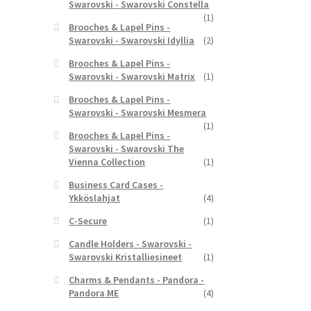
Swarovski - Swarovski Constella
(1)
Brooches & Lapel Pins -
Swarovski - Swarovski Idyllia
(2)
Brooches & Lapel Pins -
Swarovski - Swarovski Matrix
(1)
Brooches & Lapel Pins -
Swarovski - Swarovski Mesmera
(1)
Brooches & Lapel Pins -
Swarovski - Swarovski The
Vienna Collection
(1)
Business Card Cases -
Ykköslahjat
(4)
C-Secure
(1)
Candle Holders - Swarovski -
Swarovski Kristalliesineet
(1)
Charms & Pendants - Pandora -
Pandora ME
(4)