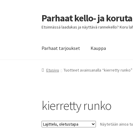
Parhaat kello- ja korut
Siirry
Siirry
navigointiin
sisältöön
Etsinnässä laadukas ja näyttävä rannekello? Koru lahja
Parhaat tarjoukset
Kauppa
Etusivu
Parhaat tarjoukset
Etusivu
Tuotteet avainsanalla “kierretty runko”
kierretty runko
Näytetään ainoa tu