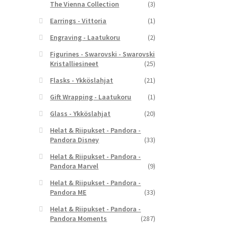
The Vienna Collection
(3)
Earrings - Vittoria
(1)
Engraving - Laatukoru
(2)
Figurines - Swarovski - Swarovski
Kristalliesineet
(25)
Flasks - Ykköslahjat
(21)
Gift Wrapping - Laatukoru
(1)
Glass - Ykköslahjat
(20)
Helat & Riipukset - Pandora -
Pandora Disney
(33)
Helat & Riipukset - Pandora -
Pandora Marvel
(9)
Helat & Riipukset - Pandora -
Pandora ME
(33)
Helat & Riipukset - Pandora -
Pandora Moments
(287)