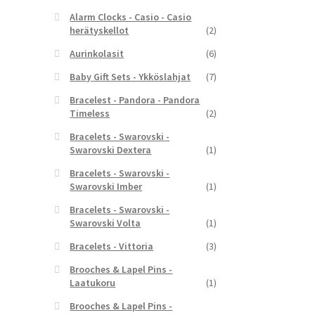
Alarm Clocks - Casio - Casio
herätyskellot
(2)
Aurinkolasit
(6)
Baby Gift Sets - Ykköslahjat
(7)
Bracelest - Pandora - Pandora
Timeless
(2)
Bracelets - Swarovski -
Swarovski Dextera
(1)
Bracelets - Swarovski -
Swarovski Imber
(1)
Bracelets - Swarovski -
Swarovski Volta
(1)
Bracelets - Vittoria
(3)
Brooches & Lapel Pins -
Laatukoru
(1)
Brooches & Lapel Pins -