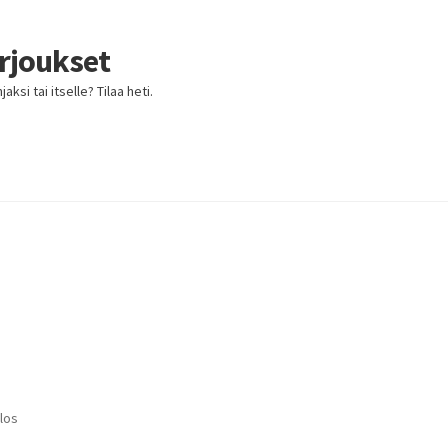
arjoukset
ksi tai itselle? Tilaa heti.
los