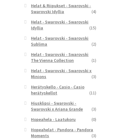
Helat & Riipukset - Swarovski -
Swarovski Idyllia
(4)
Helat - Swarovski - Swarovski
Idyllia
(15)
Helat - Swarovski - Swarovski
Sublima
(2)
Helat - Swarovski - Swarovski
The Vienna Collection
(1)
Helat - Swarovski - Swarovski x
Minions
(3)
Herätyskello - Casio - Casio
herätyskellot
(11)
Hiusklipsi - Swarovski -
Swarovski x Ariana Grande
(3)
Hopeahela - Laatukoru
(0)
Hopeahelat - Pandora - Pandora
Moments
(3)