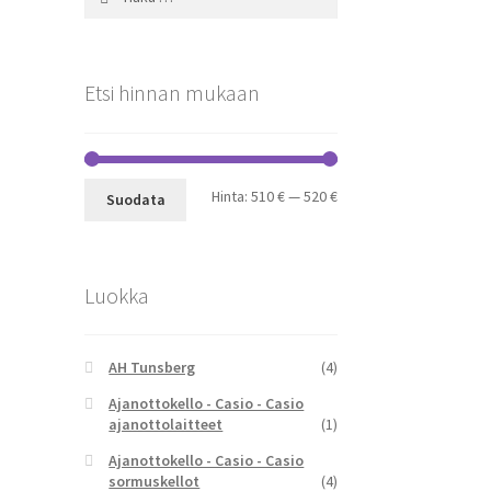
Etsi hinnan mukaan
Minimihinta
Maksimihinta
Hinta:
510 €
—
520 €
Suodata
Luokka
AH Tunsberg
(4)
Ajanottokello - Casio - Casio
ajanottolaitteet
(1)
Ajanottokello - Casio - Casio
sormuskellot
(4)