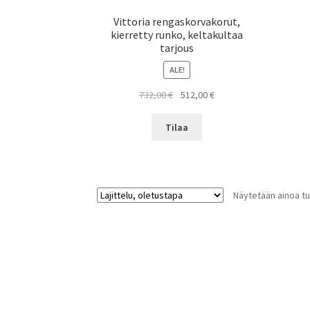
Vittoria rengaskorvakorut,
kierretty runko, keltakultaa
tarjous
ALE!
Alkuperäinen
Nykyinen
732,00
€
512,00
€
hinta
hinta
oli:
on:
Tilaa
732,00 €.
512,00 €.
Näytetään ainoa tu