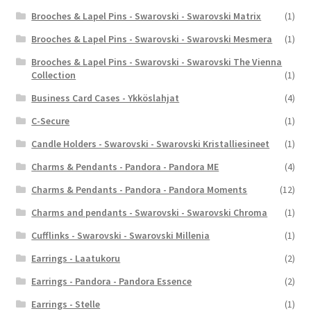
Brooches & Lapel Pins - Swarovski - Swarovski Matrix
(1)
Brooches & Lapel Pins - Swarovski - Swarovski Mesmera
(1)
Brooches & Lapel Pins - Swarovski - Swarovski The Vienna
Collection
(1)
Business Card Cases - Ykköslahjat
(4)
C-Secure
(1)
Candle Holders - Swarovski - Swarovski Kristalliesineet
(1)
Charms & Pendants - Pandora - Pandora ME
(4)
Charms & Pendants - Pandora - Pandora Moments
(12)
Charms and pendants - Swarovski - Swarovski Chroma
(1)
Cufflinks - Swarovski - Swarovski Millenia
(1)
Earrings - Laatukoru
(2)
Earrings - Pandora - Pandora Essence
(2)
Earrings - Stelle
(1)