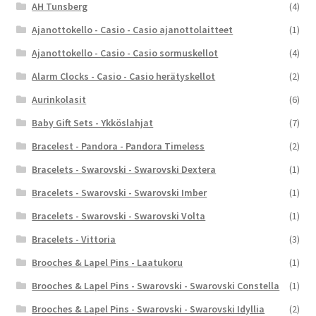
AH Tunsberg
(4)
Ajanottokello - Casio - Casio ajanottolaitteet
(1)
Ajanottokello - Casio - Casio sormuskellot
(4)
Alarm Clocks - Casio - Casio herätyskellot
(2)
Aurinkolasit
(6)
Baby Gift Sets - Ykköslahjat
(7)
Bracelest - Pandora - Pandora Timeless
(2)
Bracelets - Swarovski - Swarovski Dextera
(1)
Bracelets - Swarovski - Swarovski Imber
(1)
Bracelets - Swarovski - Swarovski Volta
(1)
Bracelets - Vittoria
(3)
Brooches & Lapel Pins - Laatukoru
(1)
Brooches & Lapel Pins - Swarovski - Swarovski Constella
(1)
Brooches & Lapel Pins - Swarovski - Swarovski Idyllia
(2)