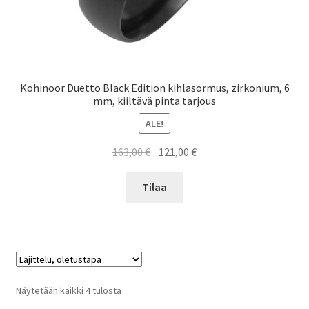
Kohinoor Duetto Black Edition kihlasormus, zirkonium, 6
mm, kiiltävä pinta tarjous
ALE!
Alkuperäinen
Nykyinen
163,00
€
121,00
€
hinta
hinta
oli:
on:
Tilaa
163,00 €.
121,00 €.
Näytetään kaikki 4 tulosta