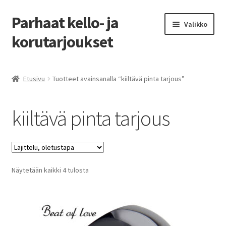
Parhaat kello- ja
Siirry
Siirry
Valikko
navigointiin
sisältöön
korutarjoukset
Etusivu
Etusivu
Tuotteet avainsanalla “kiiltävä pinta tarjous”
Parhaat tarjoukset
kiiltävä pinta tarjous
Näytetään kaikki 4 tulosta