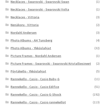
Necklaces - Swarovski - Swarovski Swan
(1)
Necklaces - Swarovski - Swarovski Volta
(1)
Necklaces - Vittoria
(3)
Nenäkoru - Vittoria
(2)
Nordahl Andersen
(3)
Photo Albums - AH Tunsberg
(4)
Photo Albums - Ykköslahjat
(32)
Picture Frames - Nordahl Andersen
(1)
Picture Frames - Swarovski - Swarovski Kristalliesineet
(2)
Pöytäkello - Ykköslahjat
(5)
Rannekello - Casio - Casio Baby-G
(11)
Rannekello - Casio - Casio Edifice
(51)
Rannekello - Casio - Casio G-Shock
(192)
Rannekello - Casio - Casio rannekellot
(113)