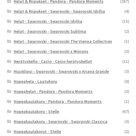
Helat & Riipukset - Pandora - Pandora Moments
(287)
Helat & Riipukset - Swarovski - Swarovski Idyllia
(4)
Helat - Swarovski - Swarovski Idyllia
(15)
Helat - Swarovski - Swarovski Sublima
(2)
Helat - Swarovski - Swarovski The Vienna Collection
(1)
Helat - Swarovski - Swarovski x Minions
(3)
Herätyskello - Casio - Casio herätyskellot
(11)
Hiusklipsi - Swarovski - Swarovski x Ariana Grande
(3)
Hopeahela - Laatukoru
(0)
Hopeahelat - Pandora - Pandora Moments
(3)
Hopeakaulakoru - Pandora - Pandora Moments
(1)
Hopeakaulakoru - Stelle
(67)
Hopeakaulakoru - Swarovski - Swarovski Classica
(3)
Hopeakaulakorut - Stelle
(2)