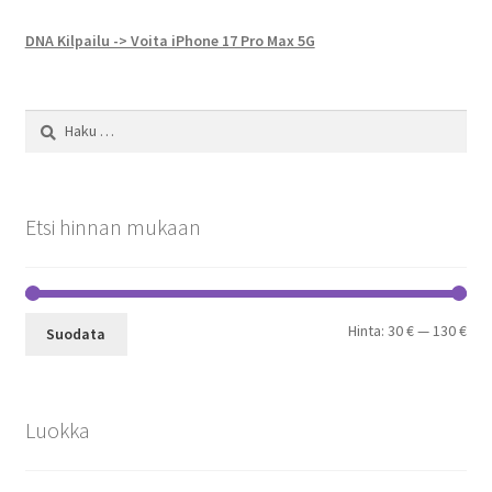
DNA Kilpailu -> Voita iPhone 17 Pro Max 5G
Haku:
Etsi hinnan mukaan
Min
Mak
Hinta:
30 €
—
130 €
Suodata
Luokka