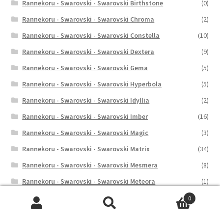
Rannekoru - Swarovski - Swarovski Birthstone
(0)
Rannekoru - Swarovski - Swarovski Chroma
(2)
Rannekoru - Swarovski - Swarovski Constella
(10)
Rannekoru - Swarovski - Swarovski Dextera
(9)
Rannekoru - Swarovski - Swarovski Gema
(5)
Rannekoru - Swarovski - Swarovski Hyperbola
(5)
Rannekoru - Swarovski - Swarovski Idyllia
(2)
Rannekoru - Swarovski - Swarovski Imber
(16)
Rannekoru - Swarovski - Swarovski Magic
(3)
Rannekoru - Swarovski - Swarovski Matrix
(34)
Rannekoru - Swarovski - Swarovski Mesmera
(8)
Rannekoru - Swarovski - Swarovski Meteora
(1)
Rannekoru - Swarovski - Swarovski Millenia
(9)
0
Etsi:
Haku
Rannekoru - Swarovski - Swarovski Stella
(1)