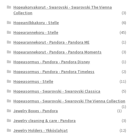
Hopeakorvakorut - Swarovski - Swarovski The Vienna
Collection
(3)
Hopeanilkkakoru - Stelle
(6)
Hopearannekoru - Stelle
(45)
Hopearannekorut - Pandora - Pandora ME
(1)
Hopearannekorut - Pandora - Pandora Moments
(3)
Hopeasormus - Pandora - Pandora Disney
(1)
Hopeasormus - Pandora - Pandora Timeless
(2)
Hopeasormus - Stelle
(11)
Hopeasormus - Swarovski - Swarovski Classica
(5)
Hopeasormus - Swarovski - Swarovski The Vienna Collection
(1)
Jewelry Boxes - Pandora
(1)
Jewelry cleaning & care - Pandora
(3)
Jewelry Holders - Ykköslahjat
(12)