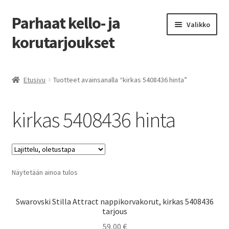
Parhaat kello- ja
Siirry
Siirry
Valikko
navigointiin
sisältöön
korutarjoukset
Etusivu
Etusivu
Tuotteet avainsanalla “kirkas 5408436 hinta”
Parhaat tarjoukset
kirkas 5408436 hinta
Näytetään ainoa tulos
Swarovski Stilla Attract nappikorvakorut, kirkas 5408436
tarjous
59,00
€