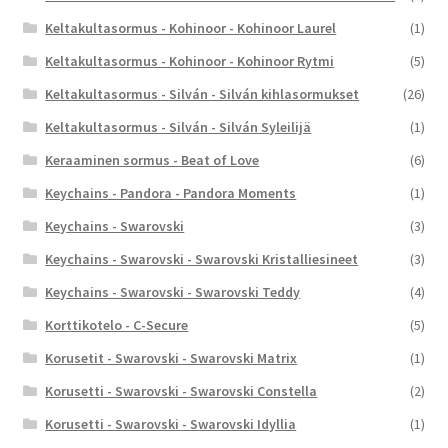
Keltakultasormus - Kohinoor - Kohinoor Laurel
(1)
Keltakultasormus - Kohinoor - Kohinoor Rytmi
(5)
Keltakultasormus - Silván - Silván kihlasormukset
(26)
Keltakultasormus - Silván - Silván Syleilijä
(1)
Keraaminen sormus - Beat of Love
(6)
Keychains - Pandora - Pandora Moments
(1)
Keychains - Swarovski
(3)
Keychains - Swarovski - Swarovski Kristalliesineet
(3)
Keychains - Swarovski - Swarovski Teddy
(4)
Korttikotelo - C-Secure
(5)
Korusetit - Swarovski - Swarovski Matrix
(1)
Korusetti - Swarovski - Swarovski Constella
(2)
Korusetti - Swarovski - Swarovski Idyllia
(1)