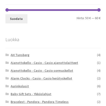
Min
Mak
Hinta:
50 €
—
60 €
Suodata
Luokka
AH Tunsberg
(4)
Ajanottokello - Casio - Casio ajanottolaitteet
(1)
Ajanottokello - Casio - Casio sormuskellot
(4)
Alarm Clocks - Casio - Casio herätyskellot
(2)
Aurinkolasit
(6)
Baby Gift Sets - Ykköslahjat
(7)
Bracelest - Pandora - Pandora Timeless
(2)