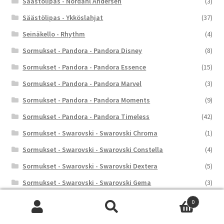
Säästölipas - Nordahl Andersen
(3)
Säästölipas - Ykköslahjat
(37)
Seinäkello - Rhythm
(4)
Sormukset - Pandora - Pandora Disney
(8)
Sormukset - Pandora - Pandora Essence
(15)
Sormukset - Pandora - Pandora Marvel
(3)
Sormukset - Pandora - Pandora Moments
(9)
Sormukset - Pandora - Pandora Timeless
(42)
Sormukset - Swarovski - Swarovski Chroma
(1)
Sormukset - Swarovski - Swarovski Constella
(4)
Sormukset - Swarovski - Swarovski Dextera
(5)
Sormukset - Swarovski - Swarovski Gema
(3)
Sormukset - Swarovski - Swarovski Hyperbola
(4)
0
Etsi:
Haku
Sormukset - Swarovski - Swarovski Idyllia
(7)