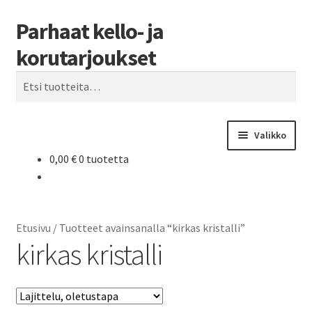
Parhaat kello- ja
Siirry
Siirry
Haku
navigointiin
sisältöön
korutarjoukset
Etsi:
Valikko
0,00
€
0 tuotetta
Etusivu
Parhaat tarjoukset
Etusivu
/
Tuotteet avainsanalla “kirkas kristalli”
kirkas kristalli