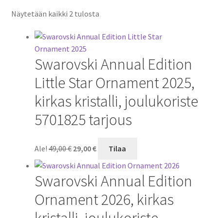
Näytetään kaikki 2 tulosta
Swarovski Annual Edition
Little Star Ornament 2025,
kirkas kristalli, joulukoriste
5701825 tarjous
Alkuperäinen
Nykyinen
Ale!
49,00
€
29,00
€
Tilaa
hinta
hinta
oli:
on:
Swarovski Annual Edition
49,00 €.
29,00 €.
Ornament 2026, kirkas
kristalli, joulukoriste