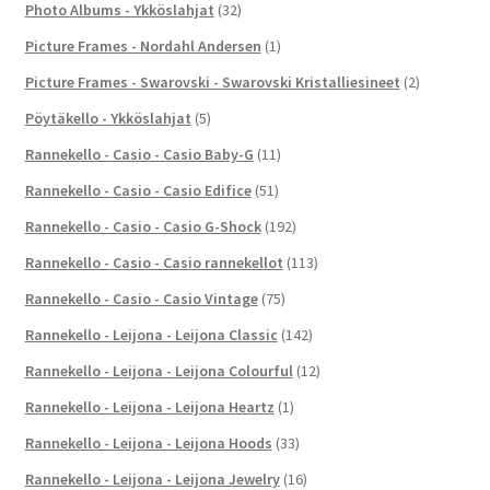
Photo Albums - Ykköslahjat
(32)
Picture Frames - Nordahl Andersen
(1)
Picture Frames - Swarovski - Swarovski Kristalliesineet
(2)
Pöytäkello - Ykköslahjat
(5)
Rannekello - Casio - Casio Baby-G
(11)
Rannekello - Casio - Casio Edifice
(51)
Rannekello - Casio - Casio G-Shock
(192)
Rannekello - Casio - Casio rannekellot
(113)
Rannekello - Casio - Casio Vintage
(75)
Rannekello - Leijona - Leijona Classic
(142)
Rannekello - Leijona - Leijona Colourful
(12)
Rannekello - Leijona - Leijona Heartz
(1)
Rannekello - Leijona - Leijona Hoods
(33)
Rannekello - Leijona - Leijona Jewelry
(16)