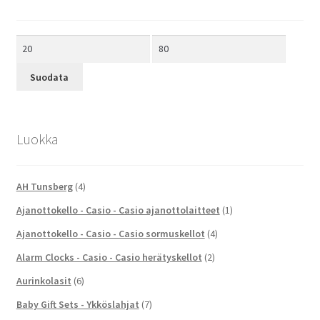
Minimihinta
Maksimihinta
Suodata
Luokka
AH Tunsberg
(4)
Ajanottokello - Casio - Casio ajanottolaitteet
(1)
Ajanottokello - Casio - Casio sormuskellot
(4)
Alarm Clocks - Casio - Casio herätyskellot
(2)
Aurinkolasit
(6)
Baby Gift Sets - Ykköslahjat
(7)