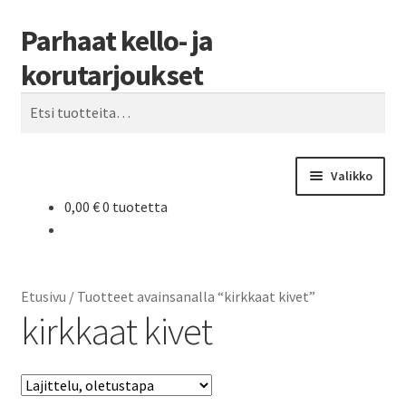
Parhaat kello- ja
Siirry
Siirry
Haku
navigointiin
sisältöön
korutarjoukset
Etsi:
Valikko
0,00
€
0 tuotetta
Etusivu
Parhaat tarjoukset
Etusivu
/
Tuotteet avainsanalla “kirkkaat kivet”
kirkkaat kivet