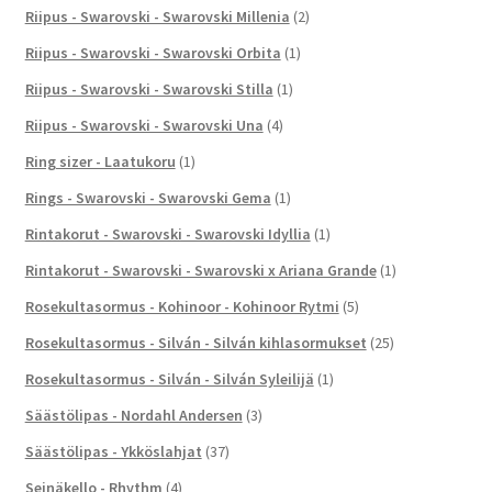
Riipus - Swarovski - Swarovski Millenia
(2)
Riipus - Swarovski - Swarovski Orbita
(1)
Riipus - Swarovski - Swarovski Stilla
(1)
Riipus - Swarovski - Swarovski Una
(4)
Ring sizer - Laatukoru
(1)
Rings - Swarovski - Swarovski Gema
(1)
Rintakorut - Swarovski - Swarovski Idyllia
(1)
Rintakorut - Swarovski - Swarovski x Ariana Grande
(1)
Rosekultasormus - Kohinoor - Kohinoor Rytmi
(5)
Rosekultasormus - Silván - Silván kihlasormukset
(25)
Rosekultasormus - Silván - Silván Syleilijä
(1)
Säästölipas - Nordahl Andersen
(3)
Säästölipas - Ykköslahjat
(37)
Seinäkello - Rhythm
(4)