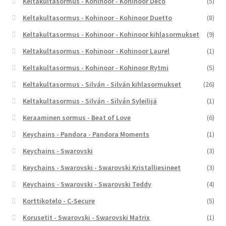
Keltakultasormus - Kohinoor - Kohinoor Deco
(5)
Keltakultasormus - Kohinoor - Kohinoor Duetto
(8)
Keltakultasormus - Kohinoor - Kohinoor kihlasormukset
(9)
Keltakultasormus - Kohinoor - Kohinoor Laurel
(1)
Keltakultasormus - Kohinoor - Kohinoor Rytmi
(5)
Keltakultasormus - Silván - Silván kihlasormukset
(26)
Keltakultasormus - Silván - Silván Syleilijä
(1)
Keraaminen sormus - Beat of Love
(6)
Keychains - Pandora - Pandora Moments
(1)
Keychains - Swarovski
(3)
Keychains - Swarovski - Swarovski Kristalliesineet
(3)
Keychains - Swarovski - Swarovski Teddy
(4)
Korttikotelo - C-Secure
(5)
Korusetit - Swarovski - Swarovski Matrix
(1)