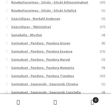
Rosekultasormus - Silván - Silván kihlasormukset
(25)
Rosekultasormus - Silván - Silván Syleilijä
(1)
Säästölipas - Nordahl Andersen
(3)
Säästölipas - Ykköslahjat
(37)
Seinäkello - Rhythm
(4)
Sormukset - Pandora - Pandora Disney
(8)
Sormukset - Pandora - Pandora Essence
(15)
Sormukset - Pandora - Pandora Marvel
(3)
Sormukset - Pandora - Pandora Moments
(9)
Sormukset - Pandora - Pandora Timeless
(42)
Sormukset - Swarovski - Swarovski Chroma
(1)
Sormukset - Swarovski - Swarovski Constella
(4)
0
Sormukset - Swarovski - Swarovski Dextera
(5)
Etsi:
Haku
Sormukset - Swarovski - Swarovski Gema
(3)