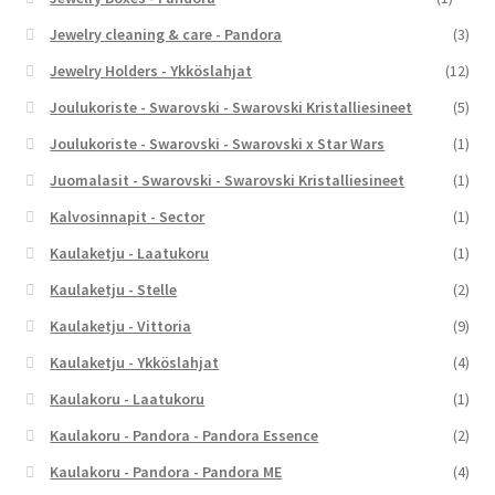
Jewelry cleaning & care - Pandora
(3)
Jewelry Holders - Ykköslahjat
(12)
Joulukoriste - Swarovski - Swarovski Kristalliesineet
(5)
Joulukoriste - Swarovski - Swarovski x Star Wars
(1)
Juomalasit - Swarovski - Swarovski Kristalliesineet
(1)
Kalvosinnapit - Sector
(1)
Kaulaketju - Laatukoru
(1)
Kaulaketju - Stelle
(2)
Kaulaketju - Vittoria
(9)
Kaulaketju - Ykköslahjat
(4)
Kaulakoru - Laatukoru
(1)
Kaulakoru - Pandora - Pandora Essence
(2)
Kaulakoru - Pandora - Pandora ME
(4)