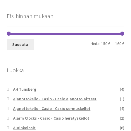
Etsi hinnan mukaan
Min
Mak
Hinta:
150 €
—
160 €
Suodata
Luokka
AH Tunsberg
(4)
Ajanottokello - Casio - Casio ajanottolaitteet
(1)
Ajanottokello - Casio - Casio sormuskellot
(4)
Alarm Clocks - Casio - Casio herätyskellot
(2)
Aurinkolasit
(6)