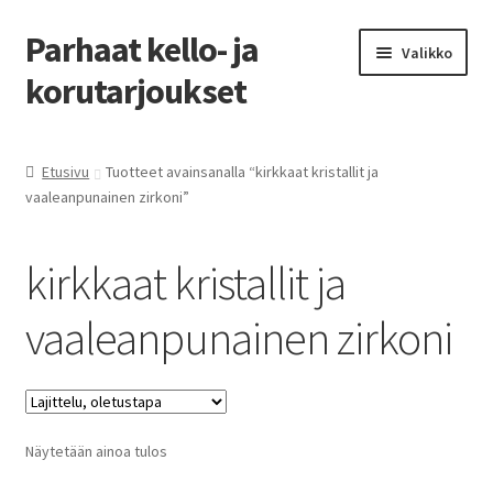
Parhaat kello- ja
Siirry
Siirry
Valikko
navigointiin
sisältöön
korutarjoukset
Etusivu
Etusivu
Tuotteet avainsanalla “kirkkaat kristallit ja
vaaleanpunainen zirkoni”
Parhaat tarjoukset
kirkkaat kristallit ja
vaaleanpunainen zirkoni
Näytetään ainoa tulos