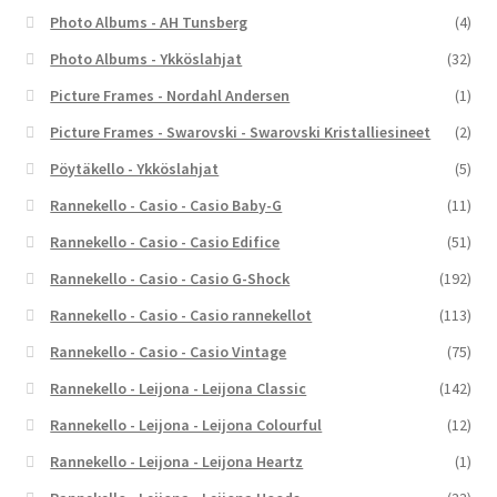
Photo Albums - AH Tunsberg
(4)
Photo Albums - Ykköslahjat
(32)
Picture Frames - Nordahl Andersen
(1)
Picture Frames - Swarovski - Swarovski Kristalliesineet
(2)
Pöytäkello - Ykköslahjat
(5)
Rannekello - Casio - Casio Baby-G
(11)
Rannekello - Casio - Casio Edifice
(51)
Rannekello - Casio - Casio G-Shock
(192)
Rannekello - Casio - Casio rannekellot
(113)
Rannekello - Casio - Casio Vintage
(75)
Rannekello - Leijona - Leijona Classic
(142)
Rannekello - Leijona - Leijona Colourful
(12)
Rannekello - Leijona - Leijona Heartz
(1)