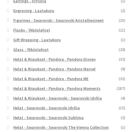
Earrings - Vittoria
(1)
Engraving - Laatukoru
(2)
Figurines - Swarovski - Swarovski Kristalliesineet
(25)
Flasks - Ykköslahjat
(21)
Gift Wrapping - Laatukoru
(1)
Glass - Ykköslahjat
(20)
Helat & Riipukset - Pandora - Pandora Disney
(33)
Helat & Riipukset - Pandora - Pandora Marvel
(9)
Helat & Riipukset - Pandora - Pandora ME
(33)
Helat & Riipukset - Pandora - Pandora Moments
(287)
Helat & Riipukset - Swarovski - Swarovski Idyllia
(4)
Helat - Swarovski - Swarovski Idyllia
(15)
Helat - Swarovski - Swarovski Sublima
(2)
Helat - Swarovski - Swarovski The Vienna Collection
(1)