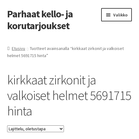
Parhaat kello- ja
Siirry
Siirry
Valikko
navigointiin
sisältöön
korutarjoukset
Etusivu
Etusivu
Tuotteet avainsanalla “kirkkaat zirkonit ja valkoiset
helmet 5691715 hinta”
Parhaat tarjoukset
kirkkaat zirkonit ja
valkoiset helmet 5691715
hinta