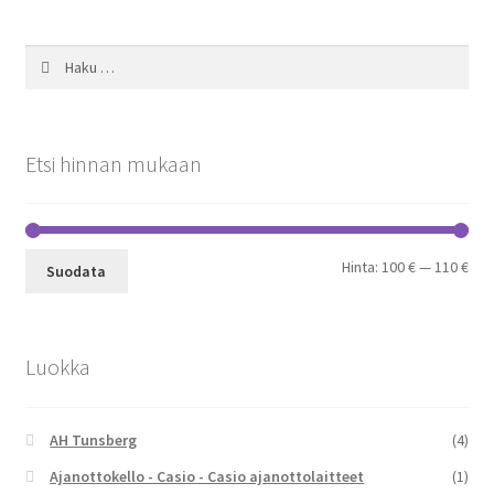
Haku:
Etsi hinnan mukaan
Min
Mak
Hinta:
100 €
—
110 €
Suodata
Luokka
AH Tunsberg
(4)
Ajanottokello - Casio - Casio ajanottolaitteet
(1)