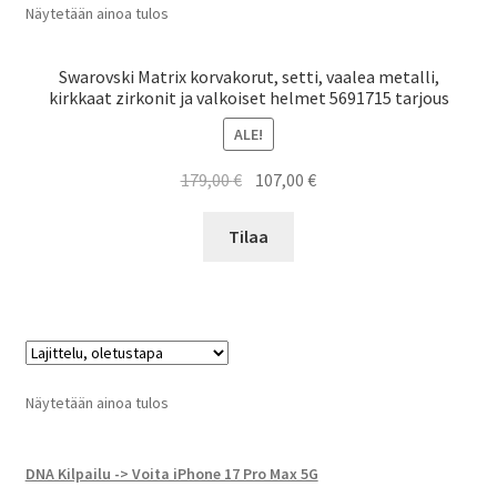
Näytetään ainoa tulos
Swarovski Matrix korvakorut, setti, vaalea metalli,
kirkkaat zirkonit ja valkoiset helmet 5691715 tarjous
ALE!
Alkuperäinen
Nykyinen
179,00
€
107,00
€
hinta
hinta
oli:
on:
Tilaa
179,00 €.
107,00 €.
Näytetään ainoa tulos
DNA Kilpailu -> Voita iPhone 17 Pro Max 5G