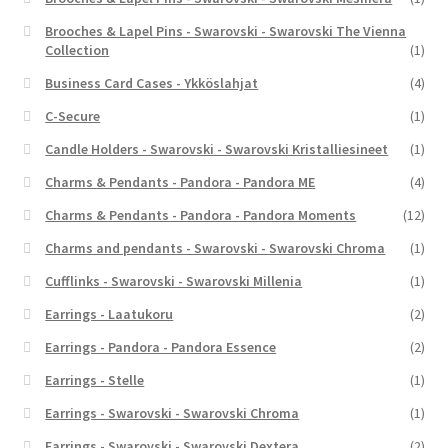
Brooches & Lapel Pins - Swarovski - Swarovski The Vienna
Collection
(1)
Business Card Cases - Ykköslahjat
(4)
C-Secure
(1)
Candle Holders - Swarovski - Swarovski Kristalliesineet
(1)
Charms & Pendants - Pandora - Pandora ME
(4)
Charms & Pendants - Pandora - Pandora Moments
(12)
Charms and pendants - Swarovski - Swarovski Chroma
(1)
Cufflinks - Swarovski - Swarovski Millenia
(1)
Earrings - Laatukoru
(2)
Earrings - Pandora - Pandora Essence
(2)
Earrings - Stelle
(1)
Earrings - Swarovski - Swarovski Chroma
(1)
Earrings - Swarovski - Swarovski Dextera
(2)