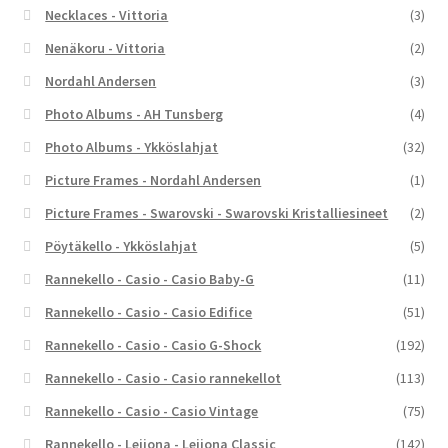
Necklaces - Vittoria
(3)
Nenäkoru - Vittoria
(2)
Nordahl Andersen
(3)
Photo Albums - AH Tunsberg
(4)
Photo Albums - Ykköslahjat
(32)
Picture Frames - Nordahl Andersen
(1)
Picture Frames - Swarovski - Swarovski Kristalliesineet
(2)
Pöytäkello - Ykköslahjat
(5)
Rannekello - Casio - Casio Baby-G
(11)
Rannekello - Casio - Casio Edifice
(51)
Rannekello - Casio - Casio G-Shock
(192)
Rannekello - Casio - Casio rannekellot
(113)
Rannekello - Casio - Casio Vintage
(75)
Rannekello - Leijona - Leijona Classic
(142)