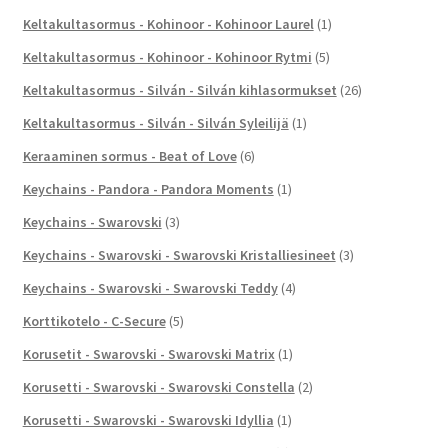
Keltakultasormus - Kohinoor - Kohinoor Laurel
(1)
Keltakultasormus - Kohinoor - Kohinoor Rytmi
(5)
Keltakultasormus - Silván - Silván kihlasormukset
(26)
Keltakultasormus - Silván - Silván Syleilijä
(1)
Keraaminen sormus - Beat of Love
(6)
Keychains - Pandora - Pandora Moments
(1)
Keychains - Swarovski
(3)
Keychains - Swarovski - Swarovski Kristalliesineet
(3)
Keychains - Swarovski - Swarovski Teddy
(4)
Korttikotelo - C-Secure
(5)
Korusetit - Swarovski - Swarovski Matrix
(1)
Korusetti - Swarovski - Swarovski Constella
(2)
Korusetti - Swarovski - Swarovski Idyllia
(1)