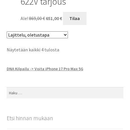
622V tarjous
Alkuperäinen
Nykyinen
Ale!
869,00
€
651,00
€
Tilaa
hinta
hinta
oli:
on:
869,00 €.
651,00 €.
Näytetään kaikki 4 tulosta
DNA Kilpailu -> Voita iPhone 17 Pro Max 5G
Haku:
Etsi hinnan mukaan