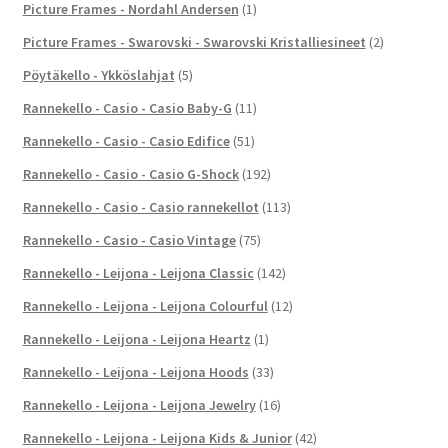
Picture Frames - Nordahl Andersen
(1)
Picture Frames - Swarovski - Swarovski Kristalliesineet
(2)
Pöytäkello - Ykköslahjat
(5)
Rannekello - Casio - Casio Baby-G
(11)
Rannekello - Casio - Casio Edifice
(51)
Rannekello - Casio - Casio G-Shock
(192)
Rannekello - Casio - Casio rannekellot
(113)
Rannekello - Casio - Casio Vintage
(75)
Rannekello - Leijona - Leijona Classic
(142)
Rannekello - Leijona - Leijona Colourful
(12)
Rannekello - Leijona - Leijona Heartz
(1)
Rannekello - Leijona - Leijona Hoods
(33)
Rannekello - Leijona - Leijona Jewelry
(16)
Rannekello - Leijona - Leijona Kids & Junior
(42)