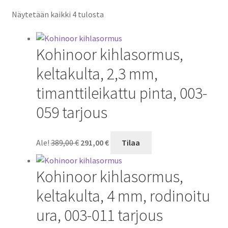
Näytetään kaikki 4 tulosta
Kohinoor kihlasormus,
keltakulta, 2,3 mm,
timanttileikattu pinta, 003-
059 tarjous
Alkuperäinen
Nykyinen
Ale!
389,00
€
291,00
€
Tilaa
hinta
hinta
oli:
on:
Kohinoor kihlasormus,
389,00 €.
291,00 €.
keltakulta, 4 mm, rodinoitu
ura, 003-011 tarjous