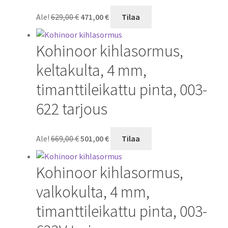
Alkuperäinen
Nykyinen
Ale!
629,00
€
471,00
€
Tilaa
hinta
hinta
oli:
on:
Kohinoor kihlasormus,
629,00 €.
471,00 €.
keltakulta, 4 mm,
timanttileikattu pinta, 003-
622 tarjous
Alkuperäinen
Nykyinen
Ale!
669,00
€
501,00
€
Tilaa
hinta
hinta
oli:
on:
Kohinoor kihlasormus,
669,00 €.
501,00 €.
valkokulta, 4 mm,
timanttileikattu pinta, 003-