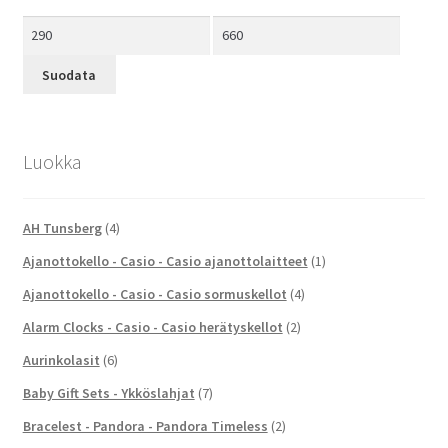
Minimihinta
Maksimihinta
Suodata
Luokka
AH Tunsberg
(4)
Ajanottokello - Casio - Casio ajanottolaitteet
(1)
Ajanottokello - Casio - Casio sormuskellot
(4)
Alarm Clocks - Casio - Casio herätyskellot
(2)
Aurinkolasit
(6)
Baby Gift Sets - Ykköslahjat
(7)
Bracelest - Pandora - Pandora Timeless
(2)