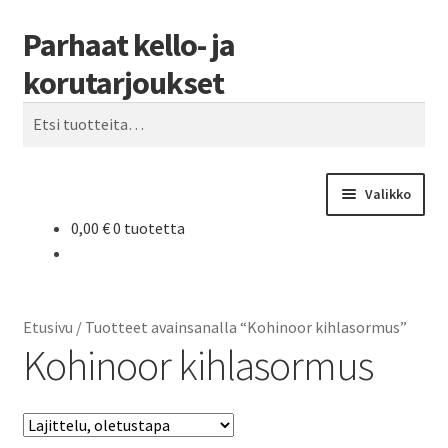
Parhaat kello- ja
Siirry
Siirry
Haku
navigointiin
sisältöön
korutarjoukset
Etsi:
Valikko
0,00
€
0 tuotetta
Etusivu
Parhaat tarjoukset
Etusivu
/
Tuotteet avainsanalla “Kohinoor kihlasormus”
Kohinoor kihlasormus