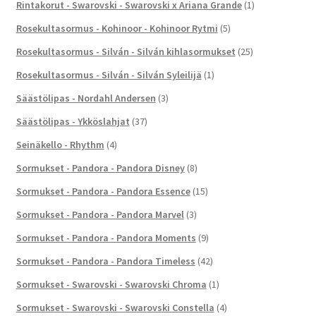
Rintakorut - Swarovski - Swarovski x Ariana Grande
(1)
Rosekultasormus - Kohinoor - Kohinoor Rytmi
(5)
Rosekultasormus - Silván - Silván kihlasormukset
(25)
Rosekultasormus - Silván - Silván Syleilijä
(1)
Säästölipas - Nordahl Andersen
(3)
Säästölipas - Ykköslahjat
(37)
Seinäkello - Rhythm
(4)
Sormukset - Pandora - Pandora Disney
(8)
Sormukset - Pandora - Pandora Essence
(15)
Sormukset - Pandora - Pandora Marvel
(3)
Sormukset - Pandora - Pandora Moments
(9)
Sormukset - Pandora - Pandora Timeless
(42)
Sormukset - Swarovski - Swarovski Chroma
(1)
Sormukset - Swarovski - Swarovski Constella
(4)