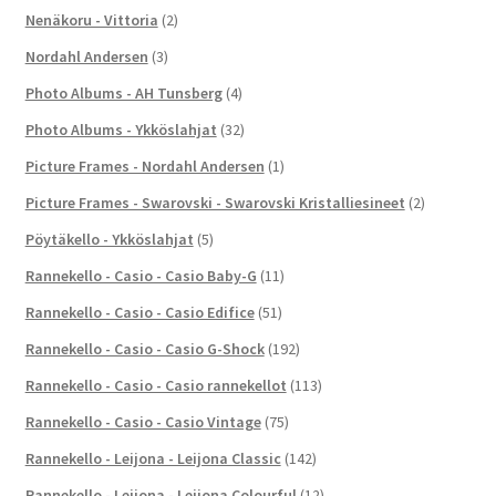
Nenäkoru - Vittoria
(2)
Nordahl Andersen
(3)
Photo Albums - AH Tunsberg
(4)
Photo Albums - Ykköslahjat
(32)
Picture Frames - Nordahl Andersen
(1)
Picture Frames - Swarovski - Swarovski Kristalliesineet
(2)
Pöytäkello - Ykköslahjat
(5)
Rannekello - Casio - Casio Baby-G
(11)
Rannekello - Casio - Casio Edifice
(51)
Rannekello - Casio - Casio G-Shock
(192)
Rannekello - Casio - Casio rannekellot
(113)
Rannekello - Casio - Casio Vintage
(75)
Rannekello - Leijona - Leijona Classic
(142)
Rannekello - Leijona - Leijona Colourful
(12)