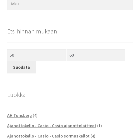
Haku:
Etsi hinnan mukaan
Minimihinta
Maksimihinta
Suodata
Luokka
AH Tunsberg
(4)
Ajanottokello - Casio - Casio ajanottolaitteet
(1)
Ajanottokello - Casio - Casio sormuskellot
(4)