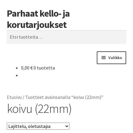
Parhaat kello- ja
Siirry
Siirry
Haku
navigointiin
sisältöön
korutarjoukset
Etsi:
Valikko
0,00
€
0 tuotetta
Etusivu
Parhaat tarjoukset
Etusivu
/
Tuotteet avainsanalla “koivu (22mm)”
koivu (22mm)