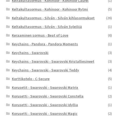
Keltakultasormus - Kohinoor - Kohinoor Laurel
(1)
Keltakultasormus - Kohinoor - Kohinoor Rytmi
(5)
Keltakultasormus - Silván - Silván kihlasormukset
(26)
Keltakultasormus - Silván - Silván Syleilijä
(1)
Keraaminen sormus - Beat of Love
(6)
Keychains - Pandora - Pandora Moments
(1)
Keychains - Swarovski
(3)
Keychains - Swarovski - Swarovski Kristalliesineet
(3)
Keychains - Swarovski - Swarovski Teddy
(4)
Korttikotelo - C-Secure
(5)
Korusetit - Swarovski - Swarovski Matrix
(1)
Korusetti - Swarovski - Swarovski Constella
(2)
Korusetti - Swarovski - Swarovski Idyllia
(1)
Korusetti - Swarovski - Swarovski Magic
(2)