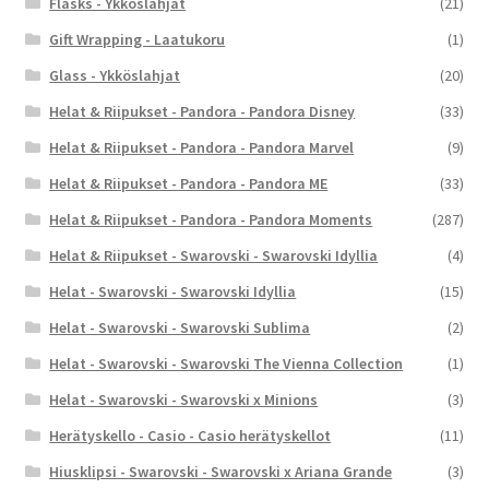
Flasks - Ykköslahjat
(21)
Gift Wrapping - Laatukoru
(1)
Glass - Ykköslahjat
(20)
Helat & Riipukset - Pandora - Pandora Disney
(33)
Helat & Riipukset - Pandora - Pandora Marvel
(9)
Helat & Riipukset - Pandora - Pandora ME
(33)
Helat & Riipukset - Pandora - Pandora Moments
(287)
Helat & Riipukset - Swarovski - Swarovski Idyllia
(4)
Helat - Swarovski - Swarovski Idyllia
(15)
Helat - Swarovski - Swarovski Sublima
(2)
Helat - Swarovski - Swarovski The Vienna Collection
(1)
Helat - Swarovski - Swarovski x Minions
(3)
Herätyskello - Casio - Casio herätyskellot
(11)
Hiusklipsi - Swarovski - Swarovski x Ariana Grande
(3)