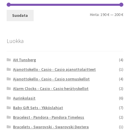
Min
Mak
Hinta:
190 €
—
200 €
Suodata
Luokka
AH Tunsberg
(4)
Ajanottokello - Casio - Casio ajanottolaitteet
(1)
Ajanottokello - Casio - Casio sormuskellot
(4)
Alarm Clocks - Casio - Casio herätyskellot
(2)
Aurinkolasit
(6)
Baby Gift Sets - Ykköslahjat
(7)
Bracelest - Pandora - Pandora Timeless
(2)
Bracelets - Swarovski - Swarovski Dextera
(1)