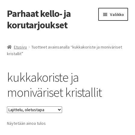
Parhaat kello- ja
Siirry
Siirry
Valikko
navigointiin
sisältöön
korutarjoukset
Etusivu
Etusivu
Tuotteet avainsanalla “kukkakoriste ja moniväriset
kristallit”
Parhaat tarjoukset
kukkakoriste ja
moniväriset kristallit
Näytetään ainoa tulos