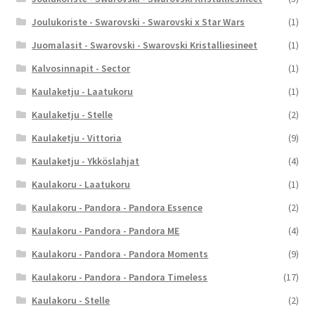
Joulukoriste - Swarovski - Swarovski x Star Wars
(1)
Juomalasit - Swarovski - Swarovski Kristalliesineet
(1)
Kalvosinnapit - Sector
(1)
Kaulaketju - Laatukoru
(1)
Kaulaketju - Stelle
(2)
Kaulaketju - Vittoria
(9)
Kaulaketju - Ykköslahjat
(4)
Kaulakoru - Laatukoru
(1)
Kaulakoru - Pandora - Pandora Essence
(2)
Kaulakoru - Pandora - Pandora ME
(4)
Kaulakoru - Pandora - Pandora Moments
(9)
Kaulakoru - Pandora - Pandora Timeless
(17)
Kaulakoru - Stelle
(2)