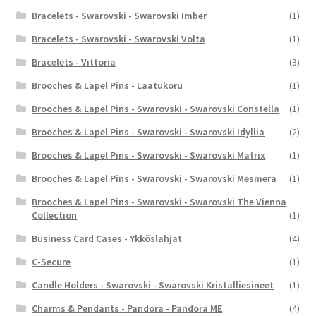
Bracelets - Swarovski - Swarovski Imber
(1)
Bracelets - Swarovski - Swarovski Volta
(1)
Bracelets - Vittoria
(3)
Brooches & Lapel Pins - Laatukoru
(1)
Brooches & Lapel Pins - Swarovski - Swarovski Constella
(1)
Brooches & Lapel Pins - Swarovski - Swarovski Idyllia
(2)
Brooches & Lapel Pins - Swarovski - Swarovski Matrix
(1)
Brooches & Lapel Pins - Swarovski - Swarovski Mesmera
(1)
Brooches & Lapel Pins - Swarovski - Swarovski The Vienna
Collection
(1)
Business Card Cases - Ykköslahjat
(4)
C-Secure
(1)
Candle Holders - Swarovski - Swarovski Kristalliesineet
(1)
Charms & Pendants - Pandora - Pandora ME
(4)