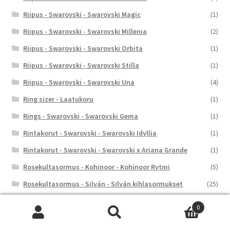
Riipus - Swarovski - Swarovski Magic
(1)
Riipus - Swarovski - Swarovski Millenia
(2)
Riipus - Swarovski - Swarovski Orbita
(1)
Riipus - Swarovski - Swarovski Stilla
(1)
Riipus - Swarovski - Swarovski Una
(4)
Ring sizer - Laatukoru
(1)
Rings - Swarovski - Swarovski Gema
(1)
Rintakorut - Swarovski - Swarovski Idyllia
(1)
Rintakorut - Swarovski - Swarovski x Ariana Grande
(1)
Rosekultasormus - Kohinoor - Kohinoor Rytmi
(5)
Rosekultasormus - Silván - Silván kihlasormukset
(25)
Rosekultasormus - Silván - Silván Syleilijä
(1)
0
Säästölipas - Nordahl Andersen
(3)
Etsi:
Haku