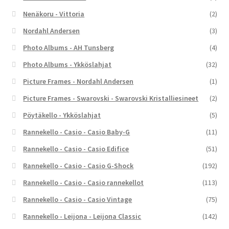
Nenäkoru - Vittoria
(2)
Nordahl Andersen
(3)
Photo Albums - AH Tunsberg
(4)
Photo Albums - Ykköslahjat
(32)
Picture Frames - Nordahl Andersen
(1)
Picture Frames - Swarovski - Swarovski Kristalliesineet
(2)
Pöytäkello - Ykköslahjat
(5)
Rannekello - Casio - Casio Baby-G
(11)
Rannekello - Casio - Casio Edifice
(51)
Rannekello - Casio - Casio G-Shock
(192)
Rannekello - Casio - Casio rannekellot
(113)
Rannekello - Casio - Casio Vintage
(75)
Rannekello - Leijona - Leijona Classic
(142)