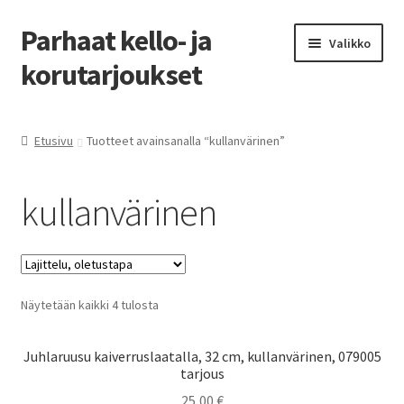
Parhaat kello- ja
Siirry
Siirry
Valikko
navigointiin
sisältöön
korutarjoukset
Etusivu
Etusivu
Tuotteet avainsanalla “kullanvärinen”
Parhaat tarjoukset
kullanvärinen
Näytetään kaikki 4 tulosta
Juhlaruusu kaiverruslaatalla, 32 cm, kullanvärinen, 079005
tarjous
25,00
€