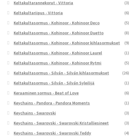
Keltakultarannekorut - Vittoria
(3)
Keltakultariipus - Vittoria
(6)
Keltakultasormus - Kohinoor - Kohinoor Deco
(5)
Keltakultasormus - Kohinoor - Kohinoor Duetto
(8)
Keltakultasormus - Kohinoor - Kohinoor kihlasormukset
(9)
Keltakultasormus - Kohinoor - Kohinoor Laurel
(1)
Keltakultasormus - Kohinoor - Kohinoor Rytmi
(5)
Keltakultasormus - Silván - Silván kihlasormukset
(26)
Keltakultasormus - Silván - Silván Syleilijä
(1)
Keraaminen sormus - Beat of Love
(6)
Keychains - Pandora - Pandora Moments
(1)
Keychains - Swarovski
(3)
Keychains - Swarovski - Swarovski Kristalliesineet
(3)
Keychains - Swarovski - Swarovski Teddy
(4)