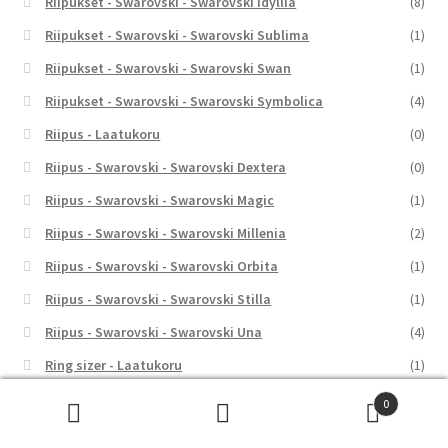
Riipukset - Swarovski - Swarovski Idyllia
(8)
Riipukset - Swarovski - Swarovski Sublima
(1)
Riipukset - Swarovski - Swarovski Swan
(1)
Riipukset - Swarovski - Swarovski Symbolica
(4)
Riipus - Laatukoru
(0)
Riipus - Swarovski - Swarovski Dextera
(0)
Riipus - Swarovski - Swarovski Magic
(1)
Riipus - Swarovski - Swarovski Millenia
(2)
Riipus - Swarovski - Swarovski Orbita
(1)
Riipus - Swarovski - Swarovski Stilla
(1)
Riipus - Swarovski - Swarovski Una
(4)
Ring sizer - Laatukoru
(1)
Rings - Swarovski - Swarovski Gema
(1)
0
Etsi:
Haku
Rintakorut - Swarovski - Swarovski Idyllia
(1)