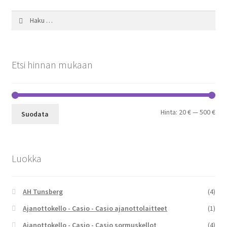
Haku:
Etsi hinnan mukaan
Min
Mak
Hinta:
20 €
—
500 €
Suodata
Luokka
AH Tunsberg
(4)
Ajanottokello - Casio - Casio ajanottolaitteet
(1)
Ajanottokello - Casio - Casio sormuskellot
(4)