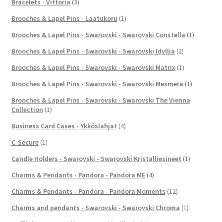
Bracelets - Vittoria
(3)
Brooches & Lapel Pins - Laatukoru
(1)
Brooches & Lapel Pins - Swarovski - Swarovski Constella
(1)
Brooches & Lapel Pins - Swarovski - Swarovski Idyllia
(2)
Brooches & Lapel Pins - Swarovski - Swarovski Matrix
(1)
Brooches & Lapel Pins - Swarovski - Swarovski Mesmera
(1)
Brooches & Lapel Pins - Swarovski - Swarovski The Vienna
Collection
(1)
Business Card Cases - Ykköslahjat
(4)
C-Secure
(1)
Candle Holders - Swarovski - Swarovski Kristalliesineet
(1)
Charms & Pendants - Pandora - Pandora ME
(4)
Charms & Pendants - Pandora - Pandora Moments
(12)
Charms and pendants - Swarovski - Swarovski Chroma
(1)