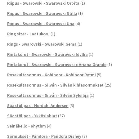
Riipus - Swarovski - Swarovski Orbita
(1)
Riipus - Swarovski - Swarovski Stilla
(1)
Riipus - Swarovski - Swarovski Una
(4)
Ring sizer - Laatukoru
(1)
Rings - Swarovski - Swarovski Gema
(1)
Rintakorut - Swarovski - Swarovski Idyllia
(1)
Rintakorut - Swarovski - Swarovski x Ariana Grande
(1)
Rosekultasormus - Kohinoor - Kohinoor Rytmi
(5)
Rosekultasormus - Silván - Silván kihlasormukset
(25)
Rosekultasormus - Silván - Silván Syleilijä
(1)
Säästölipas - Nordahl Andersen
(3)
Säästölipas - Ykköslahjat
(37)
Seinäkello - Rhythm
(4)
Sormukset - Pandora - Pandora Disney
(8)