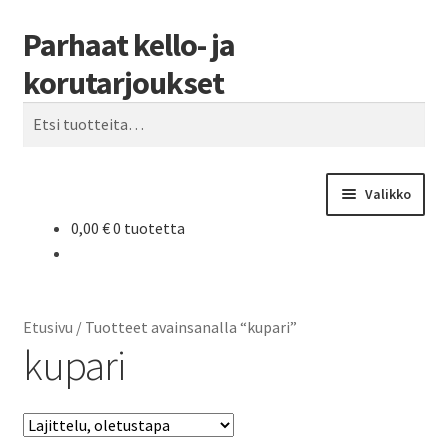
Parhaat kello- ja
Siirry
Siirry
Haku
navigointiin
sisältöön
korutarjoukset
Etsi:
Valikko
0,00
€
0 tuotetta
Etusivu
Parhaat tarjoukset
Etusivu
/
Tuotteet avainsanalla “kupari”
kupari