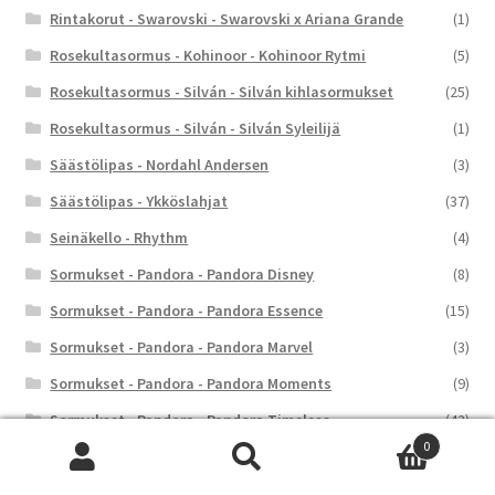
Rintakorut - Swarovski - Swarovski x Ariana Grande
(1)
Rosekultasormus - Kohinoor - Kohinoor Rytmi
(5)
Rosekultasormus - Silván - Silván kihlasormukset
(25)
Rosekultasormus - Silván - Silván Syleilijä
(1)
Säästölipas - Nordahl Andersen
(3)
Säästölipas - Ykköslahjat
(37)
Seinäkello - Rhythm
(4)
Sormukset - Pandora - Pandora Disney
(8)
Sormukset - Pandora - Pandora Essence
(15)
Sormukset - Pandora - Pandora Marvel
(3)
Sormukset - Pandora - Pandora Moments
(9)
Sormukset - Pandora - Pandora Timeless
(42)
0
Sormukset - Swarovski - Swarovski Chroma
(1)
Etsi:
Haku
Sormukset - Swarovski - Swarovski Constella
(4)