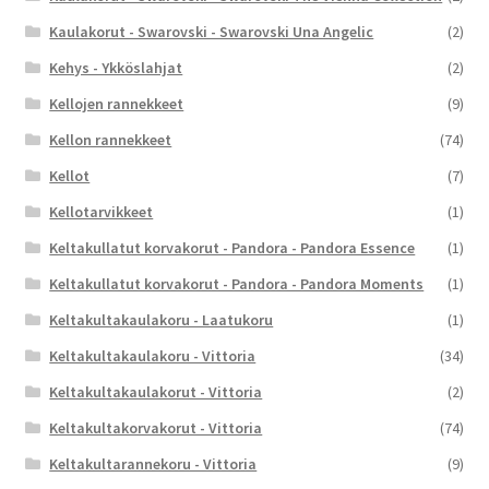
Kaulakorut - Swarovski - Swarovski Una Angelic
(2)
Kehys - Ykköslahjat
(2)
Kellojen rannekkeet
(9)
Kellon rannekkeet
(74)
Kellot
(7)
Kellotarvikkeet
(1)
Keltakullatut korvakorut - Pandora - Pandora Essence
(1)
Keltakullatut korvakorut - Pandora - Pandora Moments
(1)
Keltakultakaulakoru - Laatukoru
(1)
Keltakultakaulakoru - Vittoria
(34)
Keltakultakaulakorut - Vittoria
(2)
Keltakultakorvakorut - Vittoria
(74)
Keltakultarannekoru - Vittoria
(9)