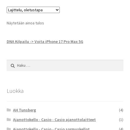
Näytetään ainoa tulos
DNA Kilpailu -> Voita iPhone 17 Pro Max 5G
Haku:
Luokka
AH Tunsberg
(4)
Ajanottokello - Casio - Casio ajanottolaitteet
(1)
Ajanottokello - Casio - Casio sormuskellot
(4)