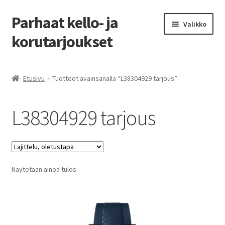
Parhaat kello- ja
Siirry
Siirry
Valikko
navigointiin
sisältöön
korutarjoukset
Etusivu
Etusivu
Tuotteet avainsanalla “L38304929 tarjous”
Parhaat tarjoukset
L38304929 tarjous
Näytetään ainoa tulos