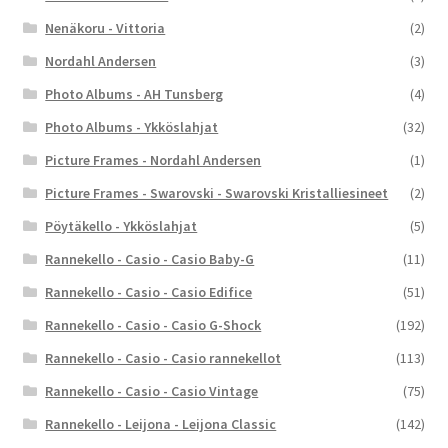
Nenäkoru - Vittoria
(2)
Nordahl Andersen
(3)
Photo Albums - AH Tunsberg
(4)
Photo Albums - Ykköslahjat
(32)
Picture Frames - Nordahl Andersen
(1)
Picture Frames - Swarovski - Swarovski Kristalliesineet
(2)
Pöytäkello - Ykköslahjat
(5)
Rannekello - Casio - Casio Baby-G
(11)
Rannekello - Casio - Casio Edifice
(51)
Rannekello - Casio - Casio G-Shock
(192)
Rannekello - Casio - Casio rannekellot
(113)
Rannekello - Casio - Casio Vintage
(75)
Rannekello - Leijona - Leijona Classic
(142)