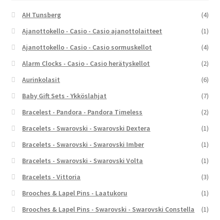
AH Tunsberg
(4)
Ajanottokello - Casio - Casio ajanottolaitteet
(1)
Ajanottokello - Casio - Casio sormuskellot
(4)
Alarm Clocks - Casio - Casio herätyskellot
(2)
Aurinkolasit
(6)
Baby Gift Sets - Ykköslahjat
(7)
Bracelest - Pandora - Pandora Timeless
(2)
Bracelets - Swarovski - Swarovski Dextera
(1)
Bracelets - Swarovski - Swarovski Imber
(1)
Bracelets - Swarovski - Swarovski Volta
(1)
Bracelets - Vittoria
(3)
Brooches & Lapel Pins - Laatukoru
(1)
Brooches & Lapel Pins - Swarovski - Swarovski Constella
(1)