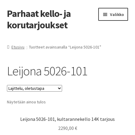
Parhaat kello- ja
Siirry
Siirry
Valikko
navigointiin
sisältöön
korutarjoukset
Etusivu
Etusivu
Tuotteet avainsanalla “Leijona 5026-101”
Parhaat tarjoukset
Leijona 5026-101
Näytetään ainoa tulos
Leijona 5026-101, kultarannekello 14K tarjous
2290,00
€