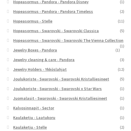
Hopeasormus - Pandora - Pandora Disney
(1)
Hopeasormus - Pandora - Pandora Timeless
(2)
Hopeasormus - Stelle
(11)
Hopeasormus - Swarovski - Swarovski Classica
(5)
Hopeasormus - Swarovski - Swarovski The Vienna Collection
(1)
Jewelry Boxes - Pandora
(1)
Jewelry cleaning & care - Pandora
(3)
Jewelry Holders - Ykköslahjat
(12)
Joulukoriste - Swarovski - Swarovski Kristalliesineet
(5)
Joulukoriste - Swarovski - Swarovski x Star Wars
(1)
Juomalasit - Swarovski - Swarovski Kristalliesineet
(1)
Kalvosinnapit - Sector
(1)
Kaulaketju - Laatukoru
(1)
Kaulaketju - Stelle
(2)