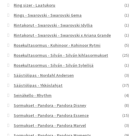
Ring sizer - Laatukoru
(1)
Rings - Swarovski - Swarovski Gema
(1)
Rintakorut - Swarovski - Swarovski Idyllia
(1)
Rintakorut - Swarovski - Swarovski x Ariana Grande
(1)
Rosekultasormus - Kohinoor - Kohinoor Rytmi
(5)
Rosekultasormus - Silván - Silván kihlasormukset
(25)
Rosekultasormus - Silván - Silván Syleilijä
(1)
Säästölipas - Nordahl Andersen
(3)
Säästölipas - Ykköslahjat
(37)
Seinäkello - Rhythm
(4)
Sormukset - Pandora - Pandora Disney
(8)
Sormukset - Pandora - Pandora Essence
(15)
Sormukset - Pandora - Pandora Marvel
(3)
Sormukset - Pandora - Pandora Moments
(9)