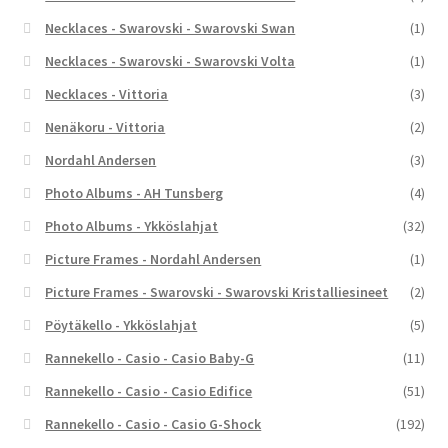
Necklaces - Swarovski - Swarovski Swan
(1)
Necklaces - Swarovski - Swarovski Volta
(1)
Necklaces - Vittoria
(3)
Nenäkoru - Vittoria
(2)
Nordahl Andersen
(3)
Photo Albums - AH Tunsberg
(4)
Photo Albums - Ykköslahjat
(32)
Picture Frames - Nordahl Andersen
(1)
Picture Frames - Swarovski - Swarovski Kristalliesineet
(2)
Pöytäkello - Ykköslahjat
(5)
Rannekello - Casio - Casio Baby-G
(11)
Rannekello - Casio - Casio Edifice
(51)
Rannekello - Casio - Casio G-Shock
(192)