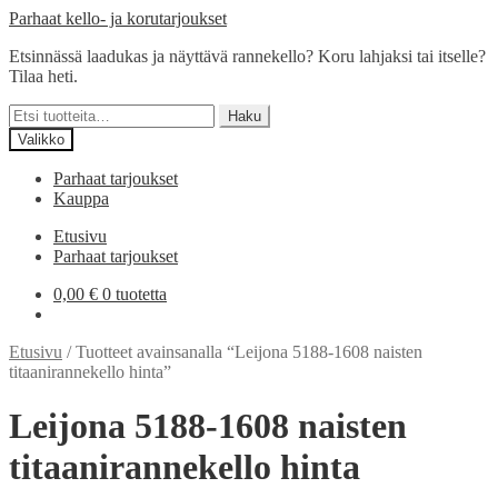
Siirry
Siirry
Parhaat kello- ja korutarjoukset
navigointiin
sisältöön
Etsinnässä laadukas ja näyttävä rannekello? Koru lahjaksi tai itselle?
Tilaa heti.
Etsi:
Haku
Valikko
Parhaat tarjoukset
Kauppa
Etusivu
Parhaat tarjoukset
0,00
€
0 tuotetta
Etusivu
/
Tuotteet avainsanalla “Leijona 5188-1608 naisten
titaanirannekello hinta”
Leijona 5188-1608 naisten
titaanirannekello hinta