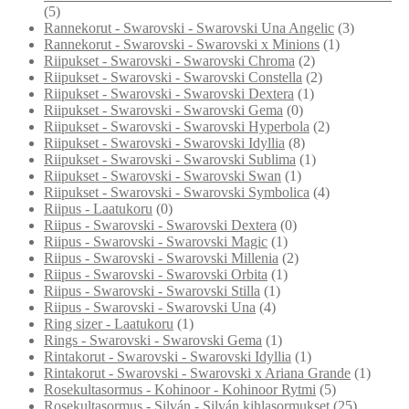
(5)
Rannekorut - Swarovski - Swarovski Una Angelic
(3)
Rannekorut - Swarovski - Swarovski x Minions
(1)
Riipukset - Swarovski - Swarovski Chroma
(2)
Riipukset - Swarovski - Swarovski Constella
(2)
Riipukset - Swarovski - Swarovski Dextera
(1)
Riipukset - Swarovski - Swarovski Gema
(0)
Riipukset - Swarovski - Swarovski Hyperbola
(2)
Riipukset - Swarovski - Swarovski Idyllia
(8)
Riipukset - Swarovski - Swarovski Sublima
(1)
Riipukset - Swarovski - Swarovski Swan
(1)
Riipukset - Swarovski - Swarovski Symbolica
(4)
Riipus - Laatukoru
(0)
Riipus - Swarovski - Swarovski Dextera
(0)
Riipus - Swarovski - Swarovski Magic
(1)
Riipus - Swarovski - Swarovski Millenia
(2)
Riipus - Swarovski - Swarovski Orbita
(1)
Riipus - Swarovski - Swarovski Stilla
(1)
Riipus - Swarovski - Swarovski Una
(4)
Ring sizer - Laatukoru
(1)
Rings - Swarovski - Swarovski Gema
(1)
Rintakorut - Swarovski - Swarovski Idyllia
(1)
Rintakorut - Swarovski - Swarovski x Ariana Grande
(1)
Rosekultasormus - Kohinoor - Kohinoor Rytmi
(5)
Rosekultasormus - Silván - Silván kihlasormukset
(25)