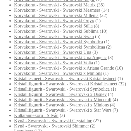
Korvakorut - Swarovski - Swarovski Matrix
(35)
Korvakorut - Swarovski - Swarovski Mesmera
(14)
Korvakorut - Swarovski - Swarovski Millenia
(22)
Korvakorut - Swarovski - Swarovski Ortyx
(1)
Korvakorut - Swarovski - Swarovski Stilla
(8)
Korvakorut - Swarovski - Swarovski Sublima
(10)
Korvakorut - Swarovski - Swarovski Swan
(5)
Korvakorut - Swarovski - Swarovski Symbolica
(1)
Korvakorut - Swarovski - Swarovski Symbolicaa
(2)
Korvakorut - Swarovski - Swarovski Una
(3)
Korvakorut - Swarovski - Swarovski Una Angelic
(8)
Korvakorut - Swarovski - Swarovski Volta
(1)
Korvakorut - Swarovski - Swarovski x Ariana Grande
(10)
Korvakorut - Swarovski - Swarovski x Minions
(1)
Kristalliesineet - Swarovski - Swarovski Kristalliesineet
(1)
Kristallifiguurit - Swarovski - Swarovski Kristalliesineet
(32)
Kristallifiguurit - Swarovski - Swarovski Symbolica
(1)
Kristallifiguurit - Swarovski - Swarovski x Disney
(4)
Kristallifiguurit - Swarovski - Swarovski x Minecraft
(4)
Kristallifiguurit - Swarovski - Swarovski x Minions
(4)
Kristallifiguurit - Swarovski - Swarovski x Star Wars
(7)
Kultarannekoru - Silván
(3)
Kynä - Swarovski - Swarovski Crystalline
(27)
Kynä - Swarovski - Swarovski Shimmer
(2)