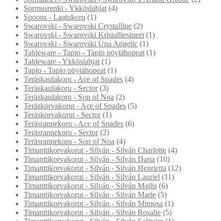
Sormusrenki - Ykköslahjat
(4)
Spoons - Laatukoru
(1)
Swarovski - Swarovski Crystalline
(2)
Swarovski - Swarovski Kristalliesineet
(1)
Swarovski - Swarovski Una Angelic
(1)
Tableware - Tapio - Tapio pöytähopeat
(1)
Tableware - Ykköslahjat
(1)
Tapio - Tapio pöytähopeat
(1)
Teräskaulakoru - Ace of Spades
(4)
Teräskaulakoru - Sector
(3)
Teräskaulakoru - Son of Noa
(2)
Teräskorvakorut - Ace of Spades
(5)
Teräskorvakorut - Sector
(1)
Teräsrannekoru - Ace of Spades
(6)
Teräsrannekoru - Sector
(2)
Teräsrannekoru - Son of Noa
(4)
Timanttikorvakorut - Silván - Silván Charlotte
(4)
Timanttikorvakorut - Silván - Silván Daria
(10)
Timanttikorvakorut - Silván - Silván Henrietta
(12)
Timanttikorvakorut - Silván - Silván Lauriel
(11)
Timanttikorvakorut - Silván - Silván Majlis
(6)
Timanttikorvakorut - Silván - Silván Marie
(5)
Timanttikorvakorut - Silván - Silván Mimosa
(1)
Timanttikorvakorut - Silván - Silván Rosalie
(5)