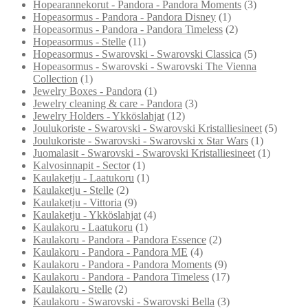
Hopearannekorut - Pandora - Pandora Moments
(3)
Hopeasormus - Pandora - Pandora Disney
(1)
Hopeasormus - Pandora - Pandora Timeless
(2)
Hopeasormus - Stelle
(11)
Hopeasormus - Swarovski - Swarovski Classica
(5)
Hopeasormus - Swarovski - Swarovski The Vienna
Collection
(1)
Jewelry Boxes - Pandora
(1)
Jewelry cleaning & care - Pandora
(3)
Jewelry Holders - Ykköslahjat
(12)
Joulukoriste - Swarovski - Swarovski Kristalliesineet
(5)
Joulukoriste - Swarovski - Swarovski x Star Wars
(1)
Juomalasit - Swarovski - Swarovski Kristalliesineet
(1)
Kalvosinnapit - Sector
(1)
Kaulaketju - Laatukoru
(1)
Kaulaketju - Stelle
(2)
Kaulaketju - Vittoria
(9)
Kaulaketju - Ykköslahjat
(4)
Kaulakoru - Laatukoru
(1)
Kaulakoru - Pandora - Pandora Essence
(2)
Kaulakoru - Pandora - Pandora ME
(4)
Kaulakoru - Pandora - Pandora Moments
(9)
Kaulakoru - Pandora - Pandora Timeless
(17)
Kaulakoru - Stelle
(2)
Kaulakoru - Swarovski - Swarovski Bella
(3)