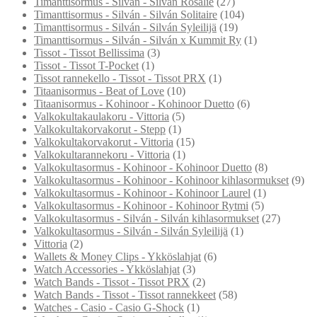
Timanttisormus - Silván - Silván Rosalie
(27)
Timanttisormus - Silván - Silván Solitaire
(104)
Timanttisormus - Silván - Silván Syleilijä
(19)
Timanttisormus - Silván - Silván x Kummit Ry
(1)
Tissot - Tissot Bellissima
(3)
Tissot - Tissot T-Pocket
(1)
Tissot rannekello - Tissot - Tissot PRX
(1)
Titaanisormus - Beat of Love
(10)
Titaanisormus - Kohinoor - Kohinoor Duetto
(6)
Valkokultakaulakoru - Vittoria
(5)
Valkokultakorvakorut - Stepp
(1)
Valkokultakorvakorut - Vittoria
(15)
Valkokultarannekoru - Vittoria
(1)
Valkokultasormus - Kohinoor - Kohinoor Duetto
(8)
Valkokultasormus - Kohinoor - Kohinoor kihlasormukset
(9)
Valkokultasormus - Kohinoor - Kohinoor Laurel
(1)
Valkokultasormus - Kohinoor - Kohinoor Rytmi
(5)
Valkokultasormus - Silván - Silván kihlasormukset
(27)
Valkokultasormus - Silván - Silván Syleilijä
(1)
Vittoria
(2)
Wallets & Money Clips - Ykköslahjat
(6)
Watch Accessories - Ykköslahjat
(3)
Watch Bands - Tissot - Tissot PRX
(2)
Watch Bands - Tissot - Tissot rannekkeet
(58)
Watches - Casio - Casio G-Shock
(1)