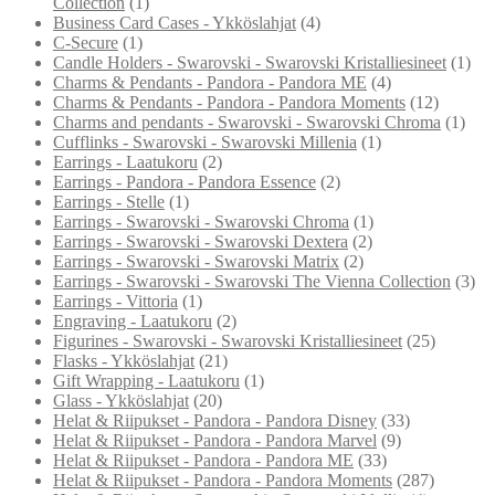
Collection
(1)
Business Card Cases - Ykköslahjat
(4)
C-Secure
(1)
Candle Holders - Swarovski - Swarovski Kristalliesineet
(1)
Charms & Pendants - Pandora - Pandora ME
(4)
Charms & Pendants - Pandora - Pandora Moments
(12)
Charms and pendants - Swarovski - Swarovski Chroma
(1)
Cufflinks - Swarovski - Swarovski Millenia
(1)
Earrings - Laatukoru
(2)
Earrings - Pandora - Pandora Essence
(2)
Earrings - Stelle
(1)
Earrings - Swarovski - Swarovski Chroma
(1)
Earrings - Swarovski - Swarovski Dextera
(2)
Earrings - Swarovski - Swarovski Matrix
(2)
Earrings - Swarovski - Swarovski The Vienna Collection
(3)
Earrings - Vittoria
(1)
Engraving - Laatukoru
(2)
Figurines - Swarovski - Swarovski Kristalliesineet
(25)
Flasks - Ykköslahjat
(21)
Gift Wrapping - Laatukoru
(1)
Glass - Ykköslahjat
(20)
Helat & Riipukset - Pandora - Pandora Disney
(33)
Helat & Riipukset - Pandora - Pandora Marvel
(9)
Helat & Riipukset - Pandora - Pandora ME
(33)
Helat & Riipukset - Pandora - Pandora Moments
(287)