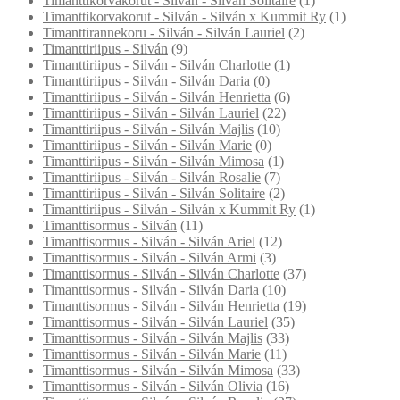
Timanttikorvakorut - Silván - Silván Solitaire
(1)
Timanttikorvakorut - Silván - Silván x Kummit Ry
(1)
Timanttirannekoru - Silván - Silván Lauriel
(2)
Timanttiriipus - Silván
(9)
Timanttiriipus - Silván - Silván Charlotte
(1)
Timanttiriipus - Silván - Silván Daria
(0)
Timanttiriipus - Silván - Silván Henrietta
(6)
Timanttiriipus - Silván - Silván Lauriel
(22)
Timanttiriipus - Silván - Silván Majlis
(10)
Timanttiriipus - Silván - Silván Marie
(0)
Timanttiriipus - Silván - Silván Mimosa
(1)
Timanttiriipus - Silván - Silván Rosalie
(7)
Timanttiriipus - Silván - Silván Solitaire
(2)
Timanttiriipus - Silván - Silván x Kummit Ry
(1)
Timanttisormus - Silván
(11)
Timanttisormus - Silván - Silván Ariel
(12)
Timanttisormus - Silván - Silván Armi
(3)
Timanttisormus - Silván - Silván Charlotte
(37)
Timanttisormus - Silván - Silván Daria
(10)
Timanttisormus - Silván - Silván Henrietta
(19)
Timanttisormus - Silván - Silván Lauriel
(35)
Timanttisormus - Silván - Silván Majlis
(33)
Timanttisormus - Silván - Silván Marie
(11)
Timanttisormus - Silván - Silván Mimosa
(33)
Timanttisormus - Silván - Silván Olivia
(16)