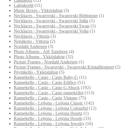
Laatukoru
(12)
Lahjakortit
(11)
Music Boxes - Ykköslahjat
(3)
Necklaces - Swarovski - Swarovski Birthstone
(1)
Necklaces - Swarovski - Swarovski Stilla
(1)
Necklaces - Swarovski - Swarovski Swan
(1)
Necklaces - Swarovski - Swarovski Volta
(1)
Necklaces - Vittoria
(3)
Nenäkoru - Vittoria
(2)
Nordahl Andersen
(3)
Photo Albums - AH Tunsberg
(4)
Photo Albums - Ykköslahjat
(32)
Picture Frames - Nordahl Andersen
(1)
Picture Frames - Swarovski - Swarovski Kristalliesineet
(2)
Pöytäkello - Ykköslahjat
(5)
Rannekello - Casio - Casio Baby-G
(11)
Rannekello - Casio - Casio Edifice
(51)
Rannekello - Casio - Casio G-Shock
(192)
Rannekello - Casio - Casio rannekellot
(113)
Rannekello - Casio - Casio Vintage
(75)
Rannekello - Leijona - Leijona Classic
(142)
Rannekello - Leijona - Leijona Colourful
(12)
Rannekello - Leijona - Leijona Heartz
(1)
Rannekello - Leijona - Leijona Hoods
(33)
Rannekello - Leijona - Leijona Jewelry
(16)