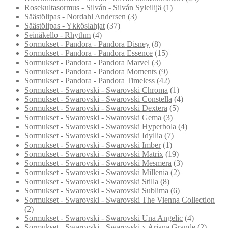
Rosekultasormus - Silván - Silván Syleilijä
(1)
Säästölipas - Nordahl Andersen
(3)
Säästölipas - Ykköslahjat
(37)
Seinäkello - Rhythm
(4)
Sormukset - Pandora - Pandora Disney
(8)
Sormukset - Pandora - Pandora Essence
(15)
Sormukset - Pandora - Pandora Marvel
(3)
Sormukset - Pandora - Pandora Moments
(9)
Sormukset - Pandora - Pandora Timeless
(42)
Sormukset - Swarovski - Swarovski Chroma
(1)
Sormukset - Swarovski - Swarovski Constella
(4)
Sormukset - Swarovski - Swarovski Dextera
(5)
Sormukset - Swarovski - Swarovski Gema
(3)
Sormukset - Swarovski - Swarovski Hyperbola
(4)
Sormukset - Swarovski - Swarovski Idyllia
(7)
Sormukset - Swarovski - Swarovski Imber
(1)
Sormukset - Swarovski - Swarovski Matrix
(19)
Sormukset - Swarovski - Swarovski Mesmera
(3)
Sormukset - Swarovski - Swarovski Millenia
(2)
Sormukset - Swarovski - Swarovski Stilla
(8)
Sormukset - Swarovski - Swarovski Sublima
(6)
Sormukset - Swarovski - Swarovski The Vienna Collection
(2)
Sormukset - Swarovski - Swarovski Una Angelic
(4)
Sormukset - Swarovski - Swarovski x Ariana Grande
(2)