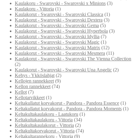
Kaulakoru - Swarovski - Swarovski x Minions
(3)
Kaulakoru - Vittoria
(1)
Kaulakorut - Swarovski - Swarovski Classica
(1)
Kaulakorut - Swarovski - Swarovski Dextera
(3)
Kaulakorut - Swarovski - Swarovski Gema
(5)
Kaulakorut - Swarovski - Swarovski Hyperbola
(3)
Kaulakorut - Swarovski - Swarovski Idyllia
(7)
Kaulakorut - Swarovski - Swarovski Magic
(1)
Kaulakorut - Swarovski - Swarovski Matrix
(12)
Kaulakorut - Swarovski - Swarovski Mesmera
(11)
Kaulakorut - Swarovski - Swarovski The Vienna Collection
(2)
Kaulakorut - Swarovski - Swarovski Una Angelic
(2)
Kehys - Ykköslahjat
(2)
Kellojen rannekkeet
(9)
Kellon rannekkeet
(74)
Kellot
(7)
Kellotarvikkeet
(1)
Keltakullatut korvakorut - Pandora - Pandora Essence
(1)
Keltakullatut korvakorut - Pandora - Pandora Moments
(1)
Keltakultakaulakoru - Laatukoru
(1)
Keltakultakaulakoru - Vittoria
(34)
Keltakultakaulakorut - Vittoria
(2)
Keltakultakorvakorut - Vittoria
(74)
Keltakultarannekoru - Vittoria
(9)