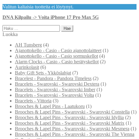
Valitun kaltaisia tuotteita ei löytynyt.
DNA Kilpailu -> Voita iPhone 17 Pro Max 5G
Haku:
Luokka
AH Tunsberg
(4)
Ajanottokello - Casio - Casio ajanottolaitteet
(1)
Ajanottokello - Casio - Casio sormuskellot
(4)
Alarm Clocks - Casio - Casio herätyskellot
(2)
Aurinkolasit
(6)
Baby Gift Sets - Ykköslahjat
(7)
Bracelest - Pandora - Pandora Timeless
(2)
Bracelets - Swarovski - Swarovski Dextera
(1)
Bracelets - Swarovski - Swarovski Imber
(1)
Bracelets - Swarovski - Swarovski Volta
(1)
Bracelets - Vittoria
(3)
Brooches & Lapel Pins - Laatukoru
(1)
Brooches & Lapel Pins - Swarovski - Swarovski Constella
(1)
Brooches & Lapel Pins - Swarovski - Swarovski Idyllia
(2)
Brooches & Lapel Pins - Swarovski - Swarovski Matrix
(1)
Brooches & Lapel Pins - Swarovski - Swarovski Mesmera
(1)
Brooches & Lapel Pins - Swarovski - Swarovski The Vienna