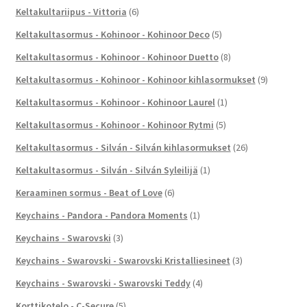
Keltakultariipus - Vittoria
(6)
Keltakultasormus - Kohinoor - Kohinoor Deco
(5)
Keltakultasormus - Kohinoor - Kohinoor Duetto
(8)
Keltakultasormus - Kohinoor - Kohinoor kihlasormukset
(9)
Keltakultasormus - Kohinoor - Kohinoor Laurel
(1)
Keltakultasormus - Kohinoor - Kohinoor Rytmi
(5)
Keltakultasormus - Silván - Silván kihlasormukset
(26)
Keltakultasormus - Silván - Silván Syleilijä
(1)
Keraaminen sormus - Beat of Love
(6)
Keychains - Pandora - Pandora Moments
(1)
Keychains - Swarovski
(3)
Keychains - Swarovski - Swarovski Kristalliesineet
(3)
Keychains - Swarovski - Swarovski Teddy
(4)
Korttikotelo - C-Secure
(5)