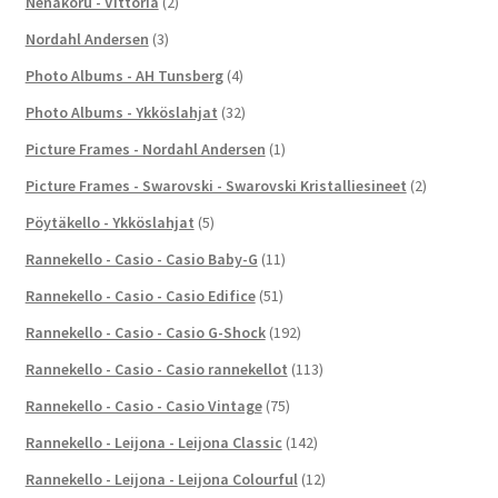
Nenäkoru - Vittoria
(2)
Nordahl Andersen
(3)
Photo Albums - AH Tunsberg
(4)
Photo Albums - Ykköslahjat
(32)
Picture Frames - Nordahl Andersen
(1)
Picture Frames - Swarovski - Swarovski Kristalliesineet
(2)
Pöytäkello - Ykköslahjat
(5)
Rannekello - Casio - Casio Baby-G
(11)
Rannekello - Casio - Casio Edifice
(51)
Rannekello - Casio - Casio G-Shock
(192)
Rannekello - Casio - Casio rannekellot
(113)
Rannekello - Casio - Casio Vintage
(75)
Rannekello - Leijona - Leijona Classic
(142)
Rannekello - Leijona - Leijona Colourful
(12)