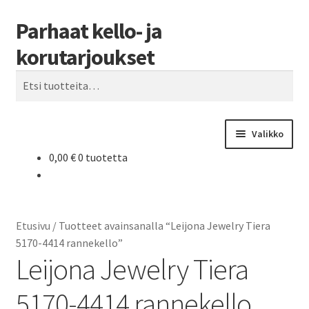
Parhaat kello- ja
Siirry
Siirry
Haku
navigointiin
sisältöön
korutarjoukset
Etsi:
Valikko
0,00
€
0 tuotetta
Etusivu
Parhaat tarjoukset
Etusivu
/
Tuotteet avainsanalla “Leijona Jewelry Tiera
5170-4414 rannekello”
Leijona Jewelry Tiera
5170-4414 rannekello