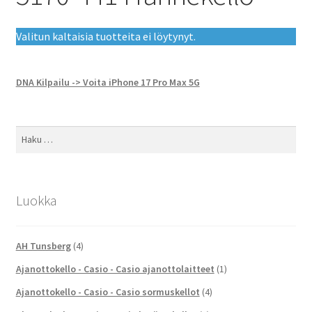
Valitun kaltaisia tuotteita ei löytynyt.
DNA Kilpailu -> Voita iPhone 17 Pro Max 5G
Haku:
Luokka
AH Tunsberg
(4)
Ajanottokello - Casio - Casio ajanottolaitteet
(1)
Ajanottokello - Casio - Casio sormuskellot
(4)