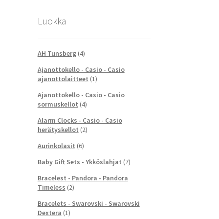
Luokka
AH Tunsberg
(4)
Ajanottokello - Casio - Casio
ajanottolaitteet
(1)
Ajanottokello - Casio - Casio
sormuskellot
(4)
Alarm Clocks - Casio - Casio
herätyskellot
(2)
Aurinkolasit
(6)
Baby Gift Sets - Ykköslahjat
(7)
Bracelest - Pandora - Pandora
Timeless
(2)
Bracelets - Swarovski - Swarovski
Dextera
(1)