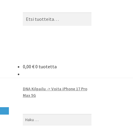
Etsi:
Haku
0,00
€
0 tuotetta
DNA Kilpailu -> Voita iPhone 17 Pro
Max 5G
Haku: