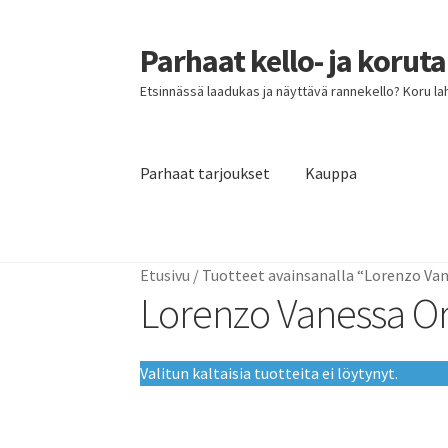
Parhaat kello- ja korut
Siirry
Siirry
navigointiin
sisältöön
Etsinnässä laadukas ja näyttävä rannekello? Koru lahja
Parhaat tarjoukset
Kauppa
Etusivu
Parhaat tarjoukset
Etusivu
/
Tuotteet avainsanalla “Lorenzo Van
Lorenzo Vanessa Or
Valitun kaltaisia tuotteita ei löytynyt.